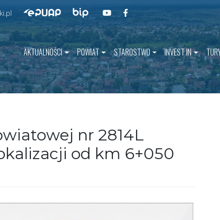
Przejdź do BIP
Przejdź do naszego kanału na YouT
Przejdź do naszego kanału na 
Przejdź do ePUAP
i.pl
AKTUALNOŚCI
POWIAT
STAROSTWO
INVEST IN
TUR
wiatowej nr 2814L
okalizacji od km 6+050