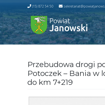
Przejdź
(15) 872 54 50
sekretariat@powiatjanowsk
do
treści
Przebudowa drogi po
Potoczek – Bania w l
do km 7+219