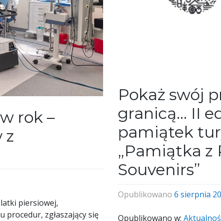
Pokaż swój p
granicą… II e
w rok –
pamiątek tur
 z
„Pamiątka z P
Souvenirs”
Opublikowano
6 sierpnia 2
atki piersiowej,
 procedur, zgłaszający się
Opublikowano w:
Aktualnoś