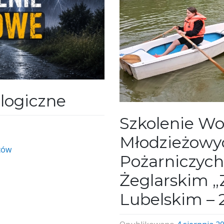
logiczne
Szkolenie Wo
Młodzieżowy
ców
Pożarniczych
Żeglarskim „
Lubelskim – 2