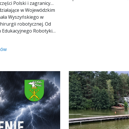
 części Polski i zagranicy…
działające w Wojewódzkim
ynała Wyszyńskiego w
irurgii robotycznej. Od
m Edukacyjnego Robotyki…
ców