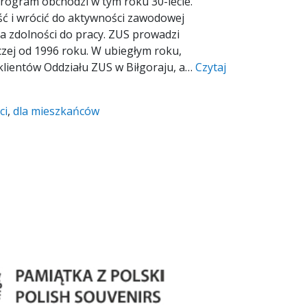
rogram obchodzi w tym roku 30-lecie.
 i wrócić do aktywności zawodowej
a zdolności do pracy. ZUS prowadzi
iczej od 1996 roku. W ubiegłym roku,
. klientów Oddziału ZUS w Biłgoraju, a…
Czytaj
ci
,
dla mieszkańców