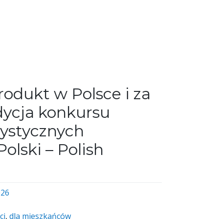
rodukt w Polsce i za
dycja konkursu
ystycznych
olski – Polish
026
ci
,
dla mieszkańców