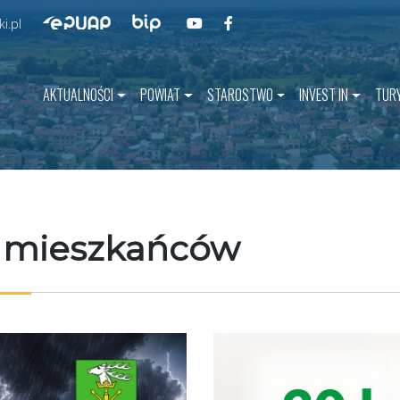
Przejdź do BIP
Przejdź do naszego kanału na YouT
Przejdź do naszego kanału na 
Przejdź do ePUAP
i.pl
AKTUALNOŚCI
POWIAT
STAROSTWO
INVEST IN
TUR
 mieszkańców