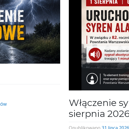
Włączenie sy
ców
sierpnia 202
Opublikowano
31 lipca 202