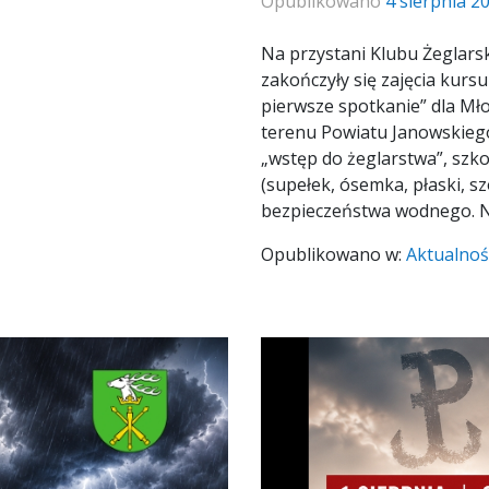
Opublikowano
4 sierpnia 2
Na przystani Klubu Żeglar
zakończyły się zajęcia kurs
pierwsze spotkanie” dla Mł
terenu Powiatu Janowskieg
„wstęp do żeglarstwa”, szk
(supełek, ósemka, płaski, s
bezpieczeństwa wodnego. N
Opublikowano w:
Aktualnoś