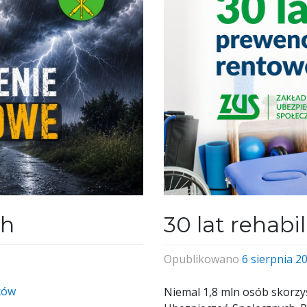
ch
30 lat rehabil
Opublikowano
6 sierpnia 2
ców
Niemal 1,8 mln osób skorzyst