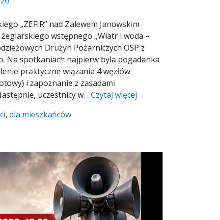
026
skiego „ZEFIR” nad Zalewem Janowskim
u żeglarskiego wstępnego „Wiatr i woda –
odzieżowych Drużyn Pożarniczych OSP z
o. Na spotkaniach najpierw była pogadanka
olenie praktyczne wiązania 4 węzłów
zotowy) i zapoznanie z zasadami
astępnie, uczestnicy w…
Czytaj więcej
ci
,
dla mieszkańców