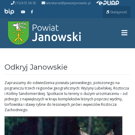
Przejdź do ePUAP
Przejdź
(15) 872 54 50
sekretariat@powiatjanowski.pl
do
Przejdź do BIP
Przejdź do naszego kanału na YouTube
Przejdź do naszego kanału na Facebooku
Dostępność
treści
Prze
Odkryj Janowskie
Zapraszamy do odwiedzenia powiatu janowskiego, położonego na
pograniczu trzech regionów geograficznych: Wyżyny Lubelskiej, Roztocza
i Kotliny Sandomierskiej. Spotkacie tu tereny o dużym urozmaiceniu – od
jednego z największych w kraju kompleksów leśnych poprzez wydmy,
torfowiska i stawy rybne do lessowych jarów i wąwozów Roztocza
Zachodniego.