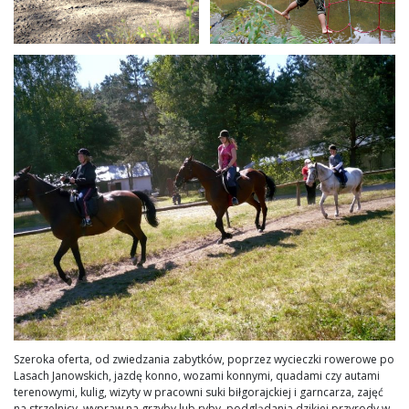
Szeroka oferta, od zwiedzania zabytków, poprzez wycieczki rowerowe po
Lasach Janowskich, jazdę konno, wozami konnymi, quadami czy autami
terenowymi, kulig, wizyty w pracowni suki biłgorajckiej i garncarza, zajęć
na strzelnicy, wypraw na grzyby lub ryby, podglądania dzikiej przyrody w