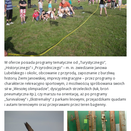
W ofercie posiada programy tematyczne od „Turystycznego”,
„Historycznego” i „Przyrodniczego” – m. in. zwiedzanie Janowa
Lubelskiego i okolic, obcowanie z przyrodą, zapoznanie z burzliwą
historią Ziemi Janowskiej, imprezy integracyjne – przez programy o
charakterze rekreacyjno sportowym, z możliwością spróbowania swoich
sił w „Wesołej olimpiadzie”, dyscyplinach strzeleckich (łuk, broń
pneumatyczna itp.), czy marszu na orientację, aż po programy
„Survivalowy” i „Ekstremalny” z parkami linowymi, przejażdżkami quadami
i autami terenowymi oraz przeprawami przez teren bagienny.