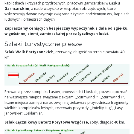
kapliczkach i krzyżach przydrożnych, pracowni garncarskiej w
Łążku
Garncarskim
, a nade wszystko w zespołach obrzędowych, które
wskrzeszają dawne zwyczaje związane z życiem codziennym wsi, kapelach
ludowych i orkiestrach dętych.
Zapraszamy ceniących bezpieczny wypoczynek z dala od zgiełku,
w gościnnej ziemi, zamieszkałej przez życzliwych ludzi.
Szlaki turystyczne piesze
Szlak Walk Partyzanckich,
czerwony, długość na terenie powiatu 40
km.
Prowadzi przez kompleks Lasów Janowskiech i Lipskich, pozwala poznać
najważniejsze miejsca związane z akcjami „Sturmwind I” i „Sturmwind II”,
liczne miejsca pamięci narodowej i najciekawsze przyrodniczo fragmenty
wielkich kompleksów leśnych, rezerwaty przyrody: „Imielity Ług”, „Lasy
Janowskie”, „Szklarnia”.
Szlak Łącznikowy Batorz Porytowe Wzgórze,
żółty, długośc 40 km.