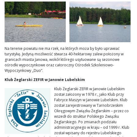
Na terenie powiatu nie ma rzek, na których moża by było uprawiać
turystykę. Jedyną możliwość stwarza 40-hektarowy zalew położony w
granicach miasta Janowa, wokół którego usytuowane są sezonowe
ośrodki wypoczynkowe oraz całoroczny Ośrodek Szkoleniowo-
Wypoczynkowy „Duo”.
Klub Żeglarski ZEFIR w Janowie Lubelskim
Klub Żeglarski ZEFIR w Janowie Lubelskim
został założony w 1978 r., jako Klub przy
Fabryce Maszyn w Janowie Lubelskim. Klub
został zarejestrowany w Tarnobrzeskim
Okręgowym Związku Żeglarskim – przez co
wszedł do struktur Polskiego Związku
Żeglarskiego. Po zmianach podziału
administracyjnego w kraju – od 1999 r. Klub
został wpisany do rejestru Lubelskiego