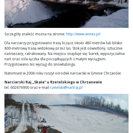
Szczegóły znaleźć można na stronie:
http://www.wotex.pl/
Dla narciarzy przygotowano trasy liczące około 480 metrów lub blisko
800-metrową trasę widokową przez las. Stok jest oświetlony, sztucznie
naśnieżany, ratrakowany. Na miejscu znajduje się: barek, wypożyczalnia
nart oraz ośla łączka dla początkujących z małym wyciągiem.
Przygotowano też wyciąg do snowtubingu.
Natomiast w 2006 roku ruszył ośrodek narciarski w Gminie Chrzanów:
Narciarski Raj „Skała” u Rzetelskiego w Chrzanowie
tel. 602676900 oraz e-mail
rzetelski@nartraj.pl