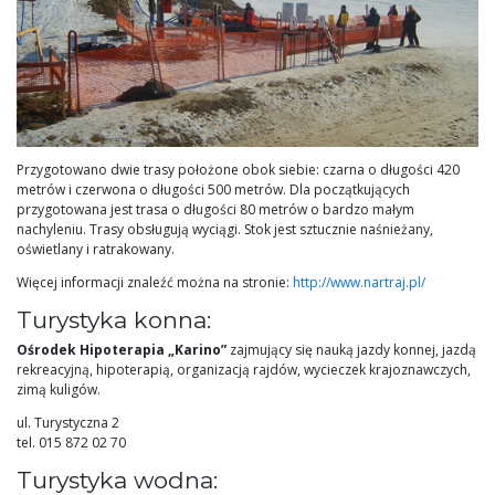
Przygotowano dwie trasy położone obok siebie: czarna o długości 420
metrów i czerwona o długości 500 metrów. Dla początkujących
przygotowana jest trasa o długości 80 metrów o bardzo małym
nachyleniu. Trasy obsługują wyciągi. Stok jest sztucznie naśnieżany,
oświetlany i ratrakowany.
Więcej informacji znaleźć można na stronie:
http://www.nartraj.pl/
Turystyka konna:
Ośrodek Hipoterapia „Karino”
zajmujący się nauką jazdy konnej, jazdą
rekreacyjną, hipoterapią, organizacją rajdów, wycieczek krajoznawczych,
zimą kuligów.
ul. Turystyczna 2
tel. 015 872 02 70
Turystyka wodna: