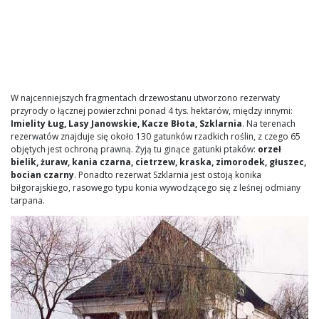
W najcenniejszych fragmentach drzewostanu utworzono rezerwaty
przyrody o łącznej powierzchni ponad 4 tys. hektarów, między innymi:
Imielity Ług, Lasy Janowskie, Kacze Błota, Szklarnia
. Na terenach
rezerwatów znajduje się około 130 gatunków rzadkich roślin, z czego 65
objętych jest ochroną prawną. Żyją tu ginące gatunki ptaków:
orzeł
bielik, żuraw, kania czarna, cietrzew, kraska, zimorodek, głuszec,
bocian czarny
. Ponadto rezerwat Szklarnia jest ostoją konika
biłgorajskiego, rasowego typu konia wywodzącego się z leśnej odmiany
tarpana.