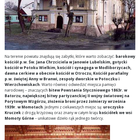
Na terenie powiatu znajdują się zabytki, które warto zobaczyć:
barokowy
kościół p.w. Św. Jana Chrzciciela w Janowie Lubelskim, gotycki
kościół w Potoku Wielkim, kościół i synagoga w Modliborzycach,
dawna cerkiew a obecnie kościół w Otroczu, Kościół parafialny
p.w. świętej Anny w Branwi, zespoły dworskie w Potoczku i
Wierzchowiskach
. Warto również odwiedzić miejsca pamięci
narodowej – znaczących
bitew Powstania Styczniowego 1863r. w
Batorzu, największej bitwy partyzanckiej II wojny światowej na
Porytowym Wzgórzu, złożenia broni przez żołnierzy września
1939r. w Momotach
. Jednymi z ciekawszych miejsc są:
uroczysko
Kruczek
z drogą krzyżową oraz znany w całym kraju
kościółek we wsi
Momoty Górne
– unikatowe dzieło rąk jednego twórcy.