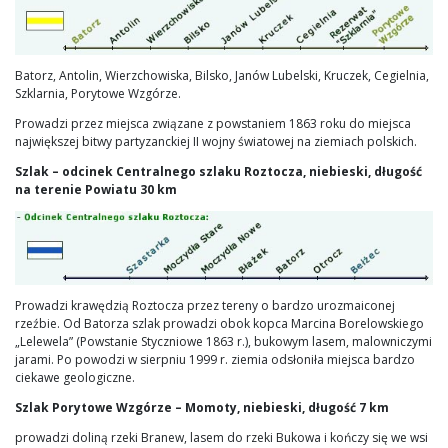
Batorz, Antolin, Wierzchowiska, Bilsko, Janów Lubelski, Kruczek, Cegielnia,
Szklarnia, Porytowe Wzgórze.
Prowadzi przez miejsca związane z powstaniem 1863 roku do miejsca
największej bitwy partyzanckiej II wojny światowej na ziemiach polskich.
Szlak – odcinek Centralnego szlaku Roztocza, niebieski, długość
na terenie Powiatu 30 km
Prowadzi krawędzią Roztocza przez tereny o bardzo urozmaiconej
rzeźbie. Od Batorza szlak prowadzi obok kopca Marcina Borelowskiego
„Lelewela” (Powstanie Styczniowe 1863 r.), bukowym lasem, malowniczymi
jarami. Po powodzi w sierpniu 1999 r. ziemia odsłoniła miejsca bardzo
ciekawe geologiczne.
Szlak Porytowe Wzgórze – Momoty, niebieski, długość 7 km
prowadzi doliną rzeki Branew, lasem do rzeki Bukowa i kończy się we wsi