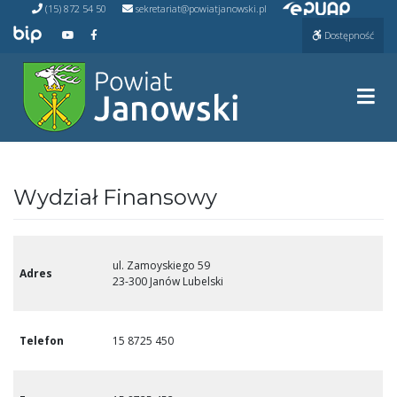
Przejdź do ePUAP
Przejdź
(15) 872 54 50
sekretariat@powiatjanowski.pl
do
Przejdź do BIP
Przejdź do naszego kanału na YouTube
Przejdź do naszego kanału na Facebooku
Dostępność
treści
Prze
Wydział Finansowy
ul. Zamoyskiego 59
Adres
23-300 Janów Lubelski
Telefon
15 8725 450