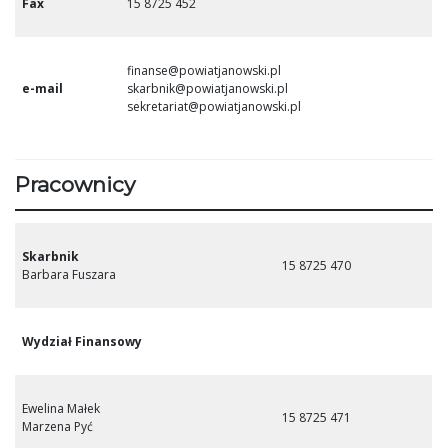
Fax
15 8725 452
finanse@powiatjanowski.pl
e-mail
skarbnik@powiatjanowski.pl
sekretariat@powiatjanowski.pl
Pracownicy
Skarbnik
15 8725 470
Barbara Fuszara
Wydział Finansowy
Ewelina Małek
15 8725 471
Marzena Pyć