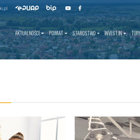
Przejdź do BIP
Przejdź do naszego kanału na YouT
Przejdź do naszego kanału na 
Przejdź do ePUAP
i.pl
AKTUALNOŚCI
POWIAT
STAROSTWO
INVEST IN
TUR