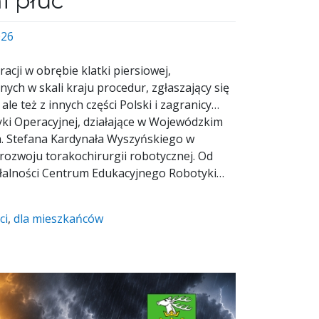
i płuc
026
cji w obrębie klatki piersiowej,
ch w skali kraju procedur, zgłaszający się
 ale też z innych części Polski i zagranicy…
i Operacyjnej, działające w Wojewódzkim
im. Stefana Kardynała Wyszyńskiego w
rozwoju torakochirurgii robotycznej. Od
łalności Centrum Edukacyjnego Robotyki…
ci
,
dla mieszkańców