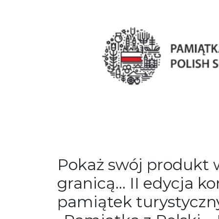
Pokaż swój produkt w
granicą… II edycja k
pamiątek turystyczn