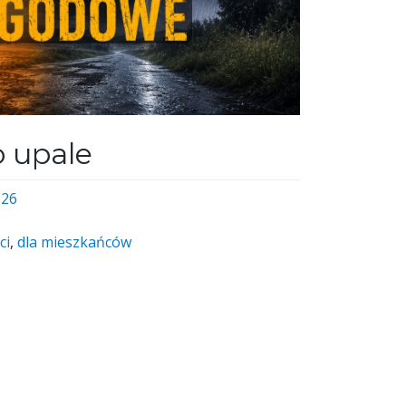
o upale
026
ci
,
dla mieszkańców