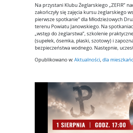
Na przystani Klubu Żeglarskiego „ZEFIR” 
zakończyły się zajęcia kursu żeglarskiego w
pierwsze spotkanie” dla Młodzieżowych Dru
terenu Powiatu Janowskiego. Na spotkania
„wstęp do żeglarstwa”, szkolenie praktyczn
(supełek, ósemka, płaski, szotowy) i zapozn
bezpieczeństwa wodnego. Następnie, uczes
Opublikowano w:
Aktualności
,
dla mieszkań