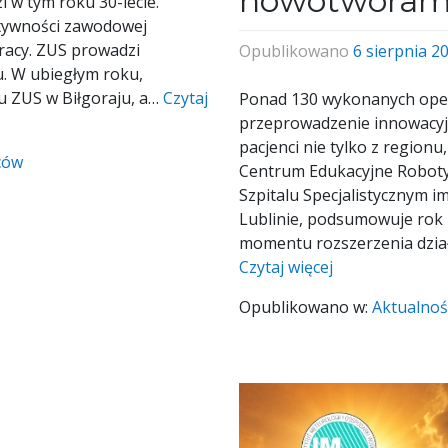
nowotworam
 w tym roku 30-lecie.
tywności zawodowej
racy. ZUS prowadzi
Opublikowano
6 sierpnia 2
ku. W ubiegłym roku,
łu ZUS w Biłgoraju, a…
Czytaj
Ponad 130 wykonanych opera
przeprowadzenie innowacyjny
pacjenci nie tylko z regionu,
ców
Centrum Edukacyjne Robotyk
Szpitalu Specjalistycznym 
Lublinie, podsumowuje rok 
momentu rozszerzenia dzia
Czytaj więcej
Opublikowano w:
Aktualnoś