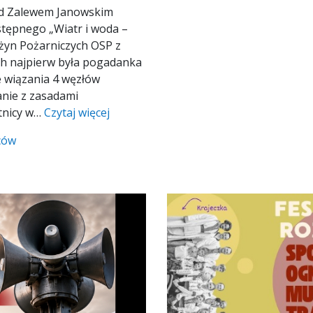
nad Zalewem Janowskim
stępnego „Wiatr i woda –
żyn Pożarniczych OSP z
ch najpierw była pogadanka
e wiązania 4 węzłów
anie z zasadami
tnicy w…
Czytaj więcej
ców