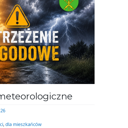
meteorologiczne
026
ci
,
dla mieszkańców