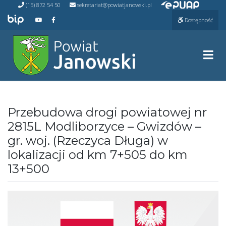
Przejdź do ePUAP
Przejdź
(15) 872 54 50
sekretariat@powiatjanowski.pl
do
Przejdź do BIP
Przejdź do naszego kanału na YouTube
Przejdź do naszego kanału na Facebooku
Dostępność
treści
Prze
Przebudowa drogi powiatowej nr
2815L Modliborzyce – Gwizdów –
gr. woj. (Rzeczyca Długa) w
lokalizacji od km 7+505 do km
13+500