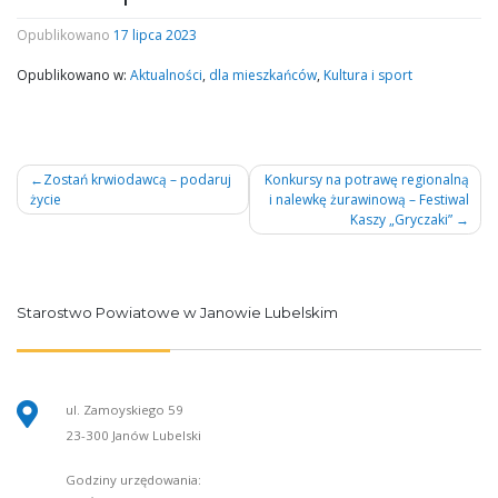
Opublikowano
17 lipca 2023
Opublikowano w:
Aktualności
,
dla mieszkańców
,
Kultura i sport
Nawigacja
Zostań krwiodawcą – podaruj
Konkursy na potrawę regionalną
życie
i nalewkę żurawinową – Festiwal
wpisu
Kaszy „Gryczaki”
Starostwo Powiatowe w Janowie Lubelskim
ul. Zamoyskiego 59
23-300 Janów Lubelski
Godziny urzędowania: