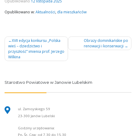
Opublikowano
12 listopada 2025
Opublikowano w:
Aktualności
,
dla mieszkańców
Nawigacja
XVII edycja konkursu „Polska
Obrazy dominikańskie po
wieś – dziedzictwo i
renowacji i konserwacji
wpisu
przyszłość” imienia prof. Jerzego
Wilkina
Starostwo Powiatowe w Janowie Lubelskim
ul. Zamoyskiego 59
23-300 Janów Lubelski
Godziny urzędowania:
Pn, Śr, Czw: od 7.30 do 15.30