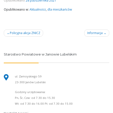
Opublikowano
28 października 2021
Opublikowano w:
Aktualności
,
dla mieszkańców
Nawigacja
Policyjna akcja ZNICZ
Informacja
wpisu
Starostwo Powiatowe w Janowie Lubelskim
ul. Zamoyskiego 59
23-300 Janów Lubelski
Godziny urzędowania:
Pn, Śr, Czw: od 7.30 do 15.30
Wt: od 7.30 do 16.00 Pt: od 7.30 do 15.00