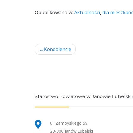
Opublikowano w:
Aktualności
,
dla mieszkań
Nawigacja
Kondolencje
wpisu
Starostwo Powiatowe w Janowie Lubelsk
ul. Zamoyskiego 59
23-300 Janów Lubelski