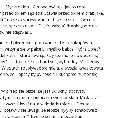
… Mycie okien… A może być tak, jak to robi
” przed okiem sąsiada. Stawia przed oknem drabinkę,
tle” do szyb spryskiwania… I tak to stoi… Dwa dni
sce, sprzęt znika. – O! „Kowalska” firanki „poprała” i
ty, nie zdążyłaś…
wanie… I pieczenie i gotowanie… Lista zakupów na
 wrzyna się w palce i… myśli o babce. Którą upiec?
 delikatną, starodawną… Czy też może nowoczesną –
ny”, ale to może dla bardziej „wybrednych”… I żeby
. W ustach rozpływać się miała, a wyszła kwaskowata
zono, że „lepszy byłby rosół”. I kucharce humor się
 przepisie pisze, że jest „kruchy, soczysty i
k z tym schabem z pieprzem syczuańskim. Miała być
”, a wyszła kwaśna, a w dodatku słona… Goście
, pojawiły się uwagi, że lepsze byłyby schabowe z
 „fantazjami”. Będzie schab z pieczarkami. I