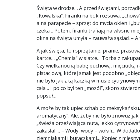
Święta w drodze… A przed świętami, porządki
„Kowalska”. Firanki na bok rozsuwa, „chowa
a na parapecie – sprzęt do mycia okien i „bu
czeka… Potem, firanki trafiają na własne miej
okna na święta umyła – zauważa sąsiad. – A 
A jak święta, to i sprzątanie, pranie, praso
kartce… „Chemia” w siatce… Torba z zakupami
Czy wielkanocną babę puchową, mięciutką i
pistacjową, której smak jest podobno „obłęd
nie było jak z tą kaczką w musie cytrynowym
cała… I po co był ten „mozół”, skoro stwierd
popsuł…
A może by tak upiec schab po meksykańsku. W
aromatyczny”. Ale, żeby nie było znowuż ja
„świeża orzeźwiająca nuta, lekko cytrynowa
zakasłali… – Wody, wody – wołali… W dodatku
ziemniakami i buraczkami… Koniec z mięsnymi