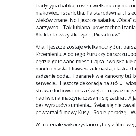
tradycyjna babka, rosół i wielkanocny mazurek,
makowiec, i szarlotka. Ta starodawna… I śledź
wieków znane. No i jeszcze sałatka. „Obca” 
warzywna… Tak lubiana, powszechna i tania…
Ale kto to wszystko zje… „Piesa krew”…
Aha. I jeszcze zostaje wielkanocny żur, bars
Krzemieniu. A do tego żuru czy barszczu „p
będzie gotowane mięso i jajka, swojska kiełba
miodu i masła. I kawałeczek ciasta, i laska 
sadzenie doda… I baranek wielkanocny też będ
serwecie… I jeszcze dekoracja na stół… I wio
strawa duchowa, msza święta – najważniejsz
naoliwiona maszyna czasami się zacina… A j
bez wyrzutów sumienia… Świat się nie zawali
powtarzał filmowy Kusy… Sobie poradzę… W
W materiale wykorzystano cytaty z filmowe