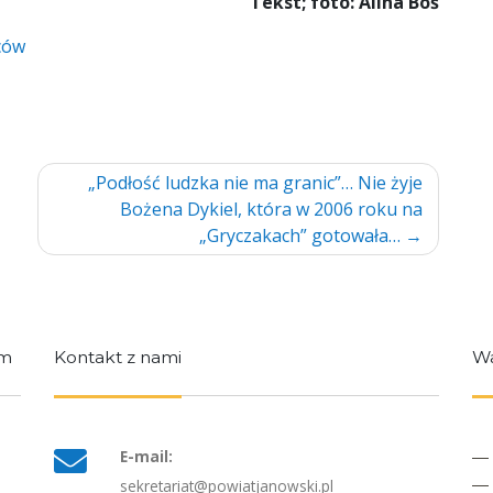
Tekst; foto: Alina Boś
ców
„Podłość ludzka nie ma granic”… Nie żyje
Bożena Dykiel, która w 2006 roku na
„Gryczakach” gotowała…
im
Kontakt z nami
Wa
E-mail:
sekretariat@powiatjanowski.pl