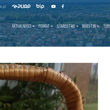
Przejdź do BIP
Przejdź do naszego kanału na YouT
Przejdź do naszego kanału na 
Przejdź do ePUAP
i.pl
AKTUALNOŚCI
POWIAT
STAROSTWO
INVEST IN
TUR