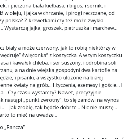
 i pieczona biała kiełbasa, i bigos, i sernik, i
 w oleju, i jajka w chrzanie, i pirogi reczczane, od
czy polska? Z krewetkami czy też może zwykła
 Wystarczą jajka, groszek, pietruszka i marchew…
zcz biały a może czerwony, jak to robią niektórzy w
owędruje” święconka” z koszyczka. A w tym koszyczku
sa i kawałek chleba, i ser suszony, i odrobina soli,
chrzanu, a na dnie wiejska gospodyni dwa kartofle na
zie, i pisanki, a wszystko ułożone na białej
senne kwiaty na grób… I życzenia, esemesy i goście… I
a… Czy czasu wystarczy? Nawet, precyzyjnie
ak nastąpi „punkt zwrotny”, to się zamówi na wynos
… – Jak zrobię, tak będzie dobrze… Nic nie muszę… –
arto to mieć na uwadze…
go „Rancza”