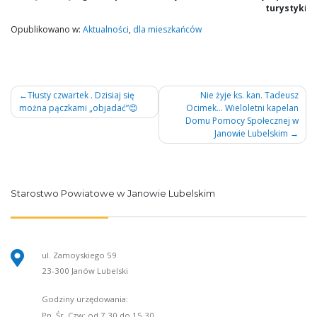
turystyk
i
Opublikowano w:
Aktualności
,
dla mieszkańców
Nawigacja
Tłusty czwartek . Dzisiaj się
Nie żyje ks. kan. Tadeusz
można pączkami „objadać”😊
Ocimek… Wieloletni kapelan
wpisu
Domu Pomocy Społecznej w
Janowie Lubelskim
Starostwo Powiatowe w Janowie Lubelskim
ul. Zamoyskiego 59
23-300 Janów Lubelski
Godziny urzędowania:
Pn, Śr, Czw: od 7.30 do 15.30