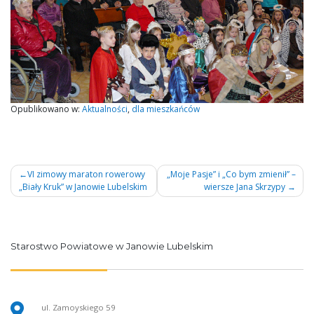
Opublikowano w:
Aktualności
,
dla mieszkańców
Nawigacja
VI zimowy maraton rowerowy
„Moje Pasje” i „Co bym zmienił” –
„Biały Kruk” w Janowie Lubelskim
wiersze Jana Skrzypy
wpisu
Starostwo Powiatowe w Janowie Lubelskim
ul. Zamoyskiego 59