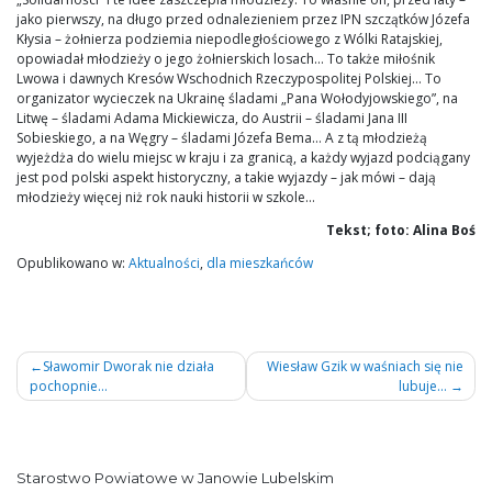
jako pierwszy, na długo przed odnalezieniem przez IPN szczątków Józefa
Kłysia – żołnierza podziemia niepodległościowego z Wólki Ratajskiej,
opowiadał młodzieży o jego żołnierskich losach… To także miłośnik
Lwowa i dawnych Kresów Wschodnich Rzeczypospolitej Polskiej… To
organizator wycieczek na Ukrainę śladami „Pana Wołodyjowskiego”, na
Litwę – śladami Adama Mickiewicza, do Austrii – śladami Jana III
Sobieskiego, a na Węgry – śladami Józefa Bema… A z tą młodzieżą
wyjeżdża do wielu miejsc w kraju i za granicą, a każdy wyjazd podciągany
jest pod polski aspekt historyczny, a takie wyjazdy – jak mówi – dają
młodzieży więcej niż rok nauki historii w szkole…
Tekst; foto: Alina Boś
Opublikowano w:
Aktualności
,
dla mieszkańców
Nawigacja
Sławomir Dworak nie działa
Wiesław Gzik w waśniach się nie
pochopnie…
lubuje…
wpisu
Starostwo Powiatowe w Janowie Lubelskim