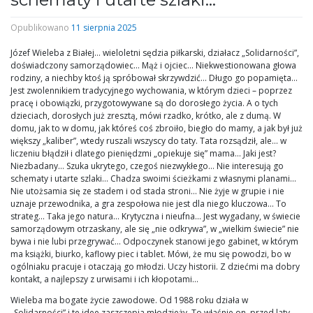
Opublikowano
11 sierpnia 2025
Józef Wieleba z Białej… wieloletni sędzia piłkarski, działacz „Solidarności”,
doświadczony samorządowiec… Mąż i ojciec… Niekwestionowana głowa
rodziny, a niechby ktoś ją spróbował skrzywdzić… Długo go popamięta…
Jest zwolennikiem tradycyjnego wychowania, w którym dzieci – poprzez
pracę i obowiązki, przygotowywane są do dorosłego życia. A o tych
dzieciach, dorosłych już zresztą, mówi rzadko, krótko, ale z dumą. W
domu, jak to w domu, jak któreś coś zbroiło, biegło do mamy, a jak był już
większy „kaliber”, wtedy ruszali wszyscy do taty. Tata rozsądził, ale… w
liczeniu błądził i dlatego pieniędzmi „opiekuje się” mama… Jaki jest?
Niezbadany… Szuka ukrytego, czegoś niezwykłego… Nie interesują go
schematy i utarte szlaki… Chadza swoimi ścieżkami z własnymi planami…
Nie utożsamia się ze stadem i od stada stroni… Nie żyje w grupie i nie
uznaje przewodnika, a gra zespołowa nie jest dla niego kluczowa… To
strateg… Taka jego natura… Krytyczna i nieufna… Jest wygadany, w świecie
samorządowym otrzaskany, ale się „nie odkrywa”, w „wielkim świecie” nie
bywa i nie lubi przegrywać… Odpoczynek stanowi jego gabinet, w którym
ma książki, biurko, kaflowy piec i tablet. Mówi, że mu się powodzi, bo w
ogólniaku pracuje i otaczają go młodzi. Uczy historii. Z dziećmi ma dobry
kontakt, a najlepszy z urwisami i ich kłopotami…
Wieleba ma bogate życie zawodowe. Od 1988 roku działa w
„Solidarności” i te idee zaszczepia młodzieży. To właśnie on, przed laty –