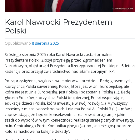
Karol Nawrocki Prezydentem
Polski
Opublikowano
8 sierpnia 2025
Szóstego sierpnia 2025 roku Karol Nawrocki został formalnie
Prezydentem Polski. Złożył przysięgę przed Zgromadzeniem
Narodowym, objął urząd Prezydenta Rzeczypospolitej Polskiej na 5-letnią
kadencję oraz przejął zwierzchnictwo nad siłami zbrojnymi RP.
Po zaprzysiężeniu, wygłosił swoje pierwsze orędzie. – Będę głosem tych,
którzy chcą Polski suwerennej, Polski, która jest w Unii Europejskiej, ale
która nie jest Unią Europejską. Jest Polską i pozostanie Polską (…). Będę
głosem Polaków, którzy chcą Polski bezpiecznej, Polski wspierającej
edukację dzieci i Polski, która inwestuje w swój rozwój (…). My wszyscy
jesteśmy z miast i wiosek polskich. I nie ma Polski A i Polski B (…) – mówił,
zapowiadając, że będzie konsekwentnie realizować program, z jakim
szedł do wyborów, w tym konieczność realizacji strategicznych inwestycji,
m.in. Centralnego Portu Komunikacyjnego (…), by „znaleźć gospodarcze
koło zamachowe na kolejne dekady”.