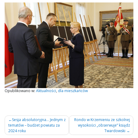
Opublikowano w:
Aktualności
,
dla mieszkańców
Nawigacja
Sesja absolutoryjna… Jednym z
Rondo w Krzemieniu ze szkolnej
tematów – budżet powiatu za
wysokości „obserwuje” ksiądz
wpisu
2024 roku
Twardowski