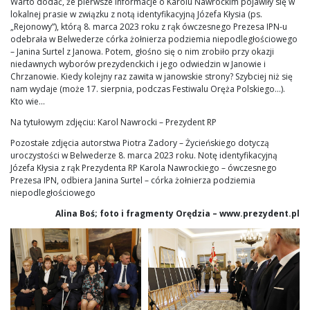
Warto dodać, że pierwsze informacje o Karolu Nawrockim pojawiły się w
lokalnej prasie w związku z notą identyfikacyjną Józefa Kłysia (ps.
„Rejonowy”), którą 8. marca 2023 roku z rąk ówczesnego Prezesa IPN-u
odebrała w Belwederze córka żołnierza podziemia niepodległościowego
– Janina Surtel z Janowa. Potem, głośno się o nim zrobiło przy okazji
niedawnych wyborów prezydenckich i jego odwiedzin w Janowie i
Chrzanowie. Kiedy kolejny raz zawita w janowskie strony? Szybciej niż się
nam wydaje (może 17. sierpnia, podczas Festiwalu Oręża Polskiego…).
Kto wie…
Na tytułowym zdjęciu: Karol Nawrocki – Prezydent RP
Pozostałe zdjęcia autorstwa Piotra Zadory – Życieńskiego dotyczą
uroczystości w Belwederze 8. marca 2023 roku. Notę identyfikacyjną
Józefa Kłysia z rąk Prezydenta RP Karola Nawrockiego – ówczesnego
Prezesa IPN, odbiera Janina Surtel – córka żołnierza podziemia
niepodległościowego
Alina Boś; foto i fragmenty Orędzia – www.prezydent.pl