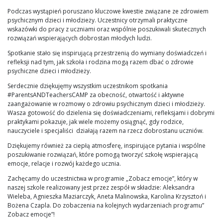
Podczas wystąpień poruszano kluczowe kwestie związane ze zdrowiem
psychicznym dzieci i młodzieży. Uczestnicy otrzymali praktyczne
wskazówki do pracy z uczniami oraz wspólnie poszukiwali skutecznych
rozwiązań wspierających dobrostan młodych ludzi.
Spotkanie stało się inspirującą przestrzenią do wymiany doświadczeń i
refleksji nad tym, jak szkoła i rodzina mogą razem dbać o zdrowie
psychiczne dzieci i młodzieży.
Serdecznie dziękujęmy wszystkim uczestnikom spotkania
#ParentsANDTeachersCAMP za obecność, otwartość i aktywne
zaangażowanie w rozmowy o zdrowiu psychicznym dzieci i młodzieży.
Wasza gotowość do dzielenia się doświadczeniami, refleksjami i dobrymi
praktykami pokazuje, jak wiele możemy osiągnąć, gdy rodzice,
nauczyciele i specjaliści działają razem na rzecz dobrostanu uczniów.
Dziękujemy również za ciepłą atmosferę, inspirujące pytania i wspólne
poszukiwanie rozwiązań, które pomogą tworzyć szkołę wspierającą
emocje, relacje i rozwój każdego ucznia.
Zachęcamy do uczestnictwa w programie „Zobacz emocje”, który w
naszej szkole realizowany jest przez zespół w składzie: Aleksandra
Wieleba, Agnieszka Maziarczyk, Aneta Malinowska, Karolina Krzysztoń i
Bożena Czapla. Do zobaczenia na kolejnych wydarzeniach programu”
Zobacz emocje”!