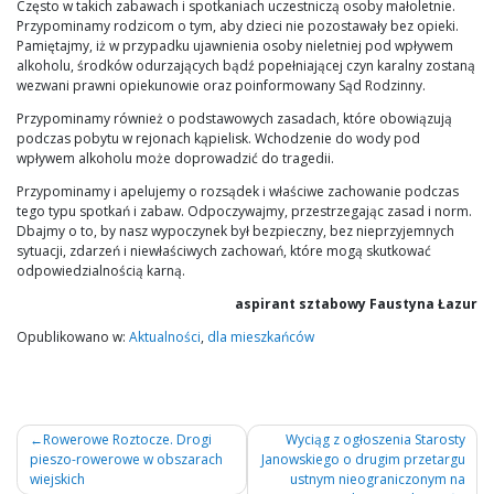
Często w takich zabawach i spotkaniach uczestniczą osoby małoletnie.
Przypominamy rodzicom o tym, aby dzieci nie pozostawały bez opieki.
Pamiętajmy, iż w przypadku ujawnienia osoby nieletniej pod wpływem
alkoholu, środków odurzających bądź popełniającej czyn karalny zostaną
wezwani prawni opiekunowie oraz poinformowany Sąd Rodzinny.
Przypominamy również o podstawowych zasadach, które obowiązują
podczas pobytu w rejonach kąpielisk. Wchodzenie do wody pod
wpływem alkoholu może doprowadzić do tragedii.
Przypominamy i apelujemy o rozsądek i właściwe zachowanie podczas
tego typu spotkań i zabaw. Odpoczywajmy, przestrzegając zasad i norm.
Dbajmy o to, by nasz wypoczynek był bezpieczny, bez nieprzyjemnych
sytuacji, zdarzeń i niewłaściwych zachowań, które mogą skutkować
odpowiedzialnością karną.
aspirant sztabowy Faustyna Łazur
Opublikowano w:
Aktualności
,
dla mieszkańców
Nawigacja
Rowerowe Roztocze. Drogi
Wyciąg z ogłoszenia Starosty
pieszo-rowerowe w obszarach
Janowskiego o drugim przetargu
wpisu
wiejskich
ustnym nieograniczonym na