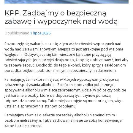
KPP. Zadbajmy o bezpieczną
zabawę i wypoczynek nad wodą
Opublikowano
1 lipca 2026
Rozpoczęły się wakacje, a co się z tym wiąże również wypoczynek nad
wodą nad Zalewem Janowskim. Miejsce to jest atrakcyjne pod wieloma
względami. Odbywające się tam wieczorki taneczne przyciągają
odwiedzających. Jedni przyjeżdżają po to, żeby się dobrze bawić, inni aby
tę zabawę zepsuć. Dochodzi do tego alkohol, który sprzyja zakłóceniom
porządku, bójkom, pobiciom i innym niebezpiecznym zdarzeniom.
Pamiętajmy, że niektóre miejsca, w których wypoczywamy, objęte są
zakazem spożywania alkoholu. Zakłócanie porządku publicznego,
spożywanie alkoholu w miejscu zabronionym, udział w bójce czy pobicie
jest karalne a osoby, które się dopuszczą tych czynów ponoszą
odpowiedzialność karną. Takie miejsca objęte są monitoringiem, więc
ustalenie sprawców nie stanowi problemu.
Pamiętajmy również o zakazie sprzedaży alkoholu niepełnoletnim i
osobom nietrzeźwym. Takie zachowanie niesie ze sobą konsekwencje
karne i utratę koncesji.