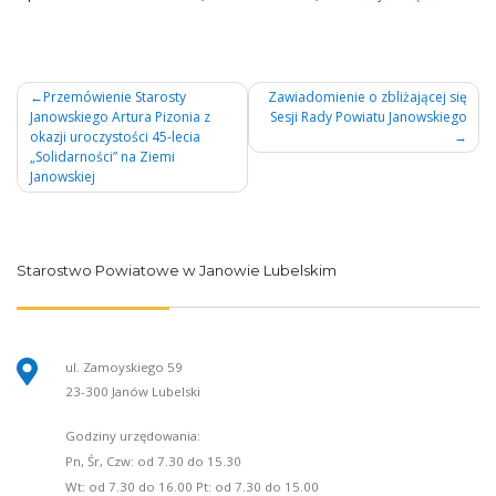
Nawigacja
Przemówienie Starosty
Zawiadomienie o zbliżającej się
Janowskiego Artura Pizonia z
Sesji Rady Powiatu Janowskiego
wpisu
okazji uroczystości 45-lecia
„Solidarności” na Ziemi
Janowskiej
Starostwo Powiatowe w Janowie Lubelskim
ul. Zamoyskiego 59
23-300 Janów Lubelski
Godziny urzędowania:
Pn, Śr, Czw: od 7.30 do 15.30
Wt: od 7.30 do 16.00 Pt: od 7.30 do 15.00