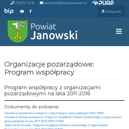
Przejdź do ePUAP
Przejdź
(15) 872 54 50
sekretariat@powiatjanowski.pl
do
Przejdź do BIP
Przejdź do naszego kanału na YouTube
Przejdź do naszego kanału na Facebooku
Dostępność
treści
Prze
Organizacje pozarządowe:
Program współpracy
Program współpracy z organizacjami
pozarządowymi na lata 2011-2016
Dokumenty do pobrania:
Uchwała w sprawie konsultowania z organizacjami pozarządowymi (PDF 70KB)
Uchwała w sprawie uchwalenia „Programu współpracy Powiatu Janowskiego z Organizacjami
pozarządowymi na lata 2011-2012” (PDF 377KB)
Załącznik do uchwały – Program współpracy Powiatu Janowskiego z Organizacjami