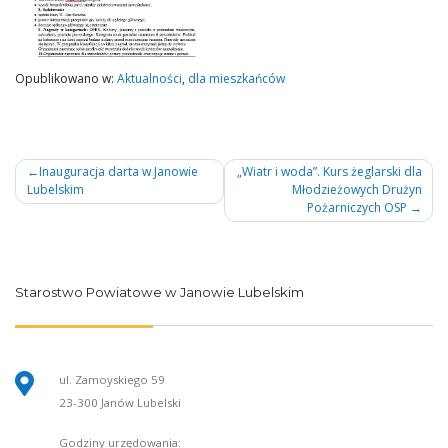
Opublikowano w:
Aktualności
,
dla mieszkańców
Nawigacja
Inauguracja darta w Janowie
„Wiatr i woda”. Kurs żeglarski dla
Lubelskim
Młodzieżowych Drużyn
wpisu
Pożarniczych OSP
Starostwo Powiatowe w Janowie Lubelskim
ul. Zamoyskiego 59
23-300 Janów Lubelski
Godziny urzędowania: