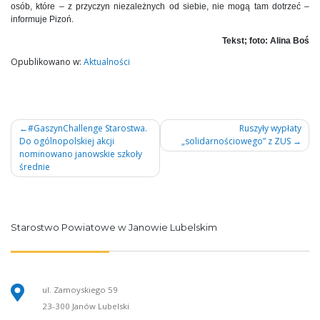
osób, które – z przyczyn niezależnych od siebie, nie mogą tam dotrzeć –
informuje Pizoń.
Tekst; foto: Alina Boś
Opublikowano w:
Aktualności
Nawigacja
#GaszynChallenge Starostwa.
Ruszyły wypłaty
Do ogólnopolskiej akcji
„solidarnościowego” z ZUS
wpisu
nominowano janowskie szkoły
średnie
Starostwo Powiatowe w Janowie Lubelskim
ul. Zamoyskiego 59
23-300 Janów Lubelski