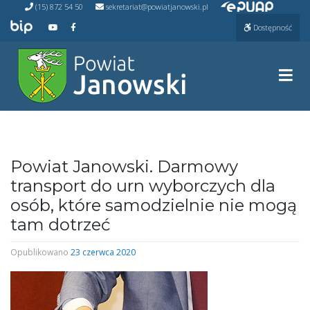
Przejdź do ePUAP
Przejdź
(15) 872 54 50
sekretariat@powiatjanowski.pl
do
Przejdź do BIP
Przejdź do naszego kanału na YouTube
Przejdź do naszego kanału na Facebooku
Dostępność
treści
Prze
Powiat Janowski. Darmowy
transport do urn wyborczych dla
osób, które samodzielnie nie mogą
tam dotrzeć
Opublikowano
23 czerwca 2020