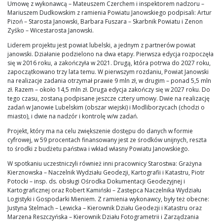
Umowę z wykonawcą – Mateuszem Czerchem i inspektorem nadzoru –
Mariuszem Dudkowskim z ramienia Powiatu Janowskiego podpisali: Artur
Pizoń – Starosta Janowski, Barbara Fuszara – Skarbnik Powiatu i Zenon
Zyśko – Wicestarosta Janowski.
Liderem projektu jest powiat lubelski, a jednym z partnerów powiat
janowski. Działanie podzielono na dwa etapy. Pierwsza edycja rozpoczęła
się w 2016 roku, a zakończyła w 2021. Drugą, która potrwa do 2027 roku,
zapoczątkowano trzy lata temu. W pierwszym rozdaniu, Powiat Janowski
na realizacje zadania otrzymał prawie 9 mln zł, w drugim – ponad 5,5 mln
zł. Razem – około 14,5 mln zł. Druga edycja zakończy się w 2027 roku. Do
tego czasu, zostaną podpisane jeszcze cztery umowy. Dwie na realizację
zadań w Janowie Lubelskim (obszar wiejski) i Modliborzycach (chodzi o
miasto), i dwie na nadzór i kontrolę w/w zadań.
Projekt, który ma na celu zwiększenie dostępu do danych w formie
cyfrowej, w 59 procentach finansowany jest ze środków unijnych, reszta
to środki z budżetu państwa i wkład własny Powiatu Janowskiego.
W spotkaniu uczestniczyli również inni pracownicy Starostwa: Grażyna
Kierznowska – Naczelnik Wydziału Geodezji, Kartografii i Katastru, Piotr
Potocki – insp. ds. obsługi Ośrodka Dokumentacji Geodezyjnej i
Kartograficznej oraz Robert Kamiński – Zastępca Naczelnika Wydziału
Logistyki i Gospodarki Mieniem. Z ramienia wykonawcy, były też obecne:
Justyna Stelmach – Lewicka – Kierownik Działu Geodezji i Katastru oraz
Marzena Reszczyńska – Kierownik Działu Fotogrametrii i Zarządzania