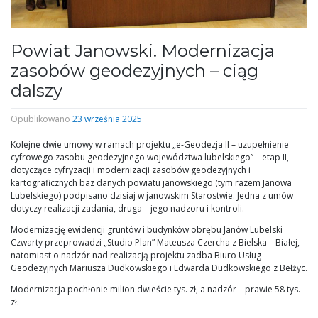
Powiat Janowski. Modernizacja
zasobów geodezyjnych – ciąg
dalszy
Opublikowano
23 września 2025
Kolejne dwie umowy w ramach projektu „e-Geodezja II – uzupełnienie
cyfrowego zasobu geodezyjnego województwa lubelskiego” – etap II,
dotyczące cyfryzacji i modernizacji zasobów geodezyjnych i
kartograficznych baz danych powiatu janowskiego (tym razem Janowa
Lubelskiego) podpisano dzisiaj w janowskim Starostwie. Jedna z umów
dotyczy realizacji zadania, druga – jego nadzoru i kontroli.
Modernizację ewidencji gruntów i budynków obrębu Janów Lubelski
Czwarty przeprowadzi „Studio Plan” Mateusza Czercha z Bielska – Białej,
natomiast o nadzór nad realizacją projektu zadba Biuro Usług
Geodezyjnych Mariusza Dudkowskiego i Edwarda Dudkowskiego z Bełżyc.
Modernizacja pochłonie milion dwieście tys. zł, a nadzór – prawie 58 tys.
zł.