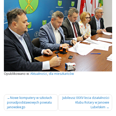
Opublikowano w:
Aktualności
,
dla mieszkańców
Nawigacja
Nowe komputery w szkołach
Jubileusz XXXV-lecia działalności
ponadpodstawowych powiatu
Klubu Rotary w Janowie
wpisu
janowskiego
Lubelskim