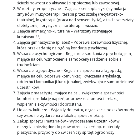
ścieżki powrotu do aktywności społecznej lub zawodowej.
Warsztaty terapeutyczne – Zajęcia z sensoplastyki (stymulacja
zmysłów), muzykoterapii, terapii przez sztukę (recytatorsko-
teatralne), logoterapii (praca nad sensem życia), a także warsztaty
dietetyczne, florystyczne, hortiterapii i wizażu.
Zajęcia animacyjno-kulturalne – Warsztaty rozwijające
kreatywność,
Zajęcia gimnastyczne (pilates) – Poprawa sprawności fizycznej,
która przekłada się na ogólną kondycję psychiczną.
Wsparcie psychologiczne – Regularne spotkania z psychologiem,
mające na celu wzmocnienie samooceny i radzenie sobie z
trudnościami.
Wsparcie logopedyczne – Regularne spotkania z logopedą,
mające na celu poprawę komunikacji, ćwiczenia artykulacji,
oddechu i komunikacji funkcjonalnej, zwiększające samodzielność
uczestników.
Zajęcia z masażystą, mające na celu zwiększenie sprawności i
komfortu, redukcję napięć, poprawę ruchomości i relaks,
wspieranie aktywności i dobrostanu.
Udział w kulturze – Wyjazdy do teatru, organizacja pokazów mody
czy wspólne wydarzenia z lokalną społecznością.
Zakup sprzętu i materiałów – Wyposażenie uczestników w
narzędzia niezbędne do prowadzenia zajęć, np. materiały
plastyczne, przybory do ćwiczeń czy sprzęt ogrodniczy.