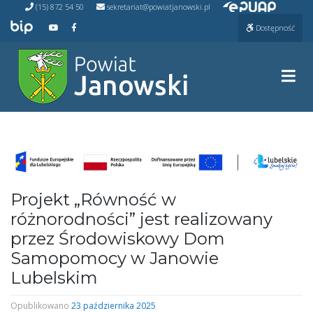
Przejdź do ePUAP
Przejdź
(15) 872 54 50
sekretariat@powiatjanowski.pl
do
Przejdź do BIP
Przejdź do naszego kanału na YouTube
Przejdź do naszego kanału na Facebooku
Dostępność
treści
Prze
Projekt „Równość w
różnorodności” jest realizowany
przez Środowiskowy Dom
Samopomocy w Janowie
Lubelskim
Opublikowano
23 października 2025