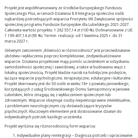
Projekt jest współfinansowany ze środków Europejskiego Funduszu
Społecznego Plus, w ramach Działania 8.9 Integracja społeczna osób
najbardziej potrzebujących wsparcia Priorytetu VIII Zwiększanie spójności
społecznej programu Fundusze Europejskie dla Lubelskiego 2021-2027.
Całkowita wartość projektu: 1 262 557,14 zł (100 %). Dofinansowanie z UE:
1 199 407,14 zł (95 %). Termin realizacji: od 1 kwietnia 2025 r. do 31
marca 2027 r.
Głównym założeniem „Równości w różnorodności” jest przeciwdziałanie
ubóstwu i wykluczeniu poprzez kompleksowe, zindywidualizowane
wsparcie. Działania projektowe mają pomóc uczestnikom w odzyskaniu
samodzielności społecznej i zawodowej, a także w budowaniu więzi z
lokalną społecznością. Projekt kładzie nacisk na holistyczne podejście,
łączące wsparcie psychologiczne, terapeutyczne, edukacyjne i kulturalne.
Projekt skierowany jest do 50 osób w wieku 18+ z powiatu janowskiego,
korzystających z usług Środowiskowego Domu Samopomocy w Janowie
Lubelskim, które zmagają się z wykluczeniem społecznym lub
zdrowotnym. Wsparcie obejmuje osoby niepełnosprawne intelektualnie,
z problemami neurologicznymi czy doświadczające kryzysów
psychicznych. Kluczowym elementem jest dostosowanie działań do
indywidualnych potrzeb każdego uczestnika.
Projekt wyróżnia się różnorodnością form wsparcia:
Indywidualne plany reintegracji – Diagnoza potrzeb i opracowanie