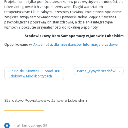
Projekt ma nie tylko pomóc uczestnikom w przezwyciężeniu trudności, ale
także zintegrować ich ze społeczeństwem. Dzięki warsztatom
terapeutycznym i kulturalnym uczestnicy rozwiną umiejętności społeczne,
zwiększą swoją samoświadomość i pewność siebie. Zajęcia fizyczne i
psychologiczne poprawią ich stan zdrowia, a działania integracyjne
wzmocnią poczucie przynależności do lokalnej wspólnoty.
Środowiskowy Dom Samopomocy w Janowie Lubelskim
Opublikowano w:
Aktualności
,
dla mieszkańców
,
Informacje urzędowe
Nawigacja
Z Polski i Słowacji… Ponad 300
Partia „żywych szachów”
judoków w Modliborzycach
wpisu
Starostwo Powiatowe w Janowie Lubelskim
ul. Zamoyskiego 59