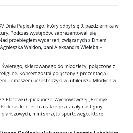
XXV Dnia Papieskiego, który odbył się 9. października w
ury. Podczas występów, zaprezentowali się
j. Nad przebiegiem wydarzeń, związanych z Dniem
a Agnieszka Waldon, pani Aleksandra Wieleba –
ca Świętego, skierowanego do młodzieży, połączone z
ligijne. Koncert został połączony z prezentacją i
zem Tomaszem uczestniczyła w Jubileuszu Młodych w
ży z Placówki Opiekuńczo-Wychowawczej „Promyk”
Podczas koncertu a także przez cały następny
er planszowych, mini sprzętu sportowego, które
 Liceum Ogólnokształcącego w Janowie Lubelskim