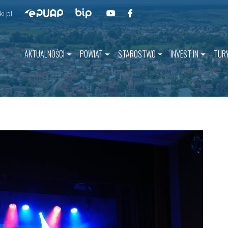
Przejdź do BIP
Przejdź do naszego kanału na YouT
Przejdź do naszego kanału na 
Przejdź do ePUAP
i.pl
AKTUALNOŚCI
POWIAT
STAROSTWO
INVEST IN
TUR