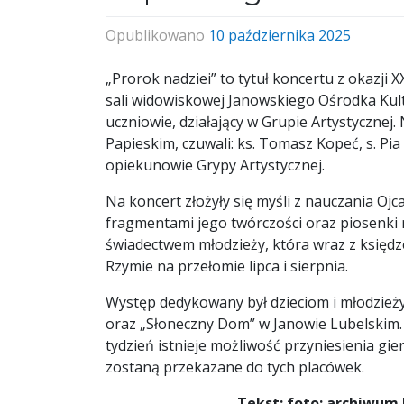
Opublikowano
10 października 2025
„Prorok nadziei” to tytuł koncertu z okazji 
sali widowiskowej Janowskiego Ośrodka Kult
uczniowie, działający w Grupie Artystyczne
Papieskim, czuwali: ks. Tomasz Kopeć, s. Pi
opiekunowie Grypy Artystycznej.
Na koncert złożyły się myśli z nauczania Oj
fragmentami jego twórczości oraz piosenki re
świadectwem młodzieży, która wraz z księd
Rzymie na przełomie lipca i sierpnia.
Występ dedykowany był dzieciom i młodzie
oraz „Słoneczny Dom” w Janowie Lubelskim. 
tydzień istnieje możliwość przyniesienia gi
zostaną przekazane do tych placówek.
Tekst; foto: archiwum