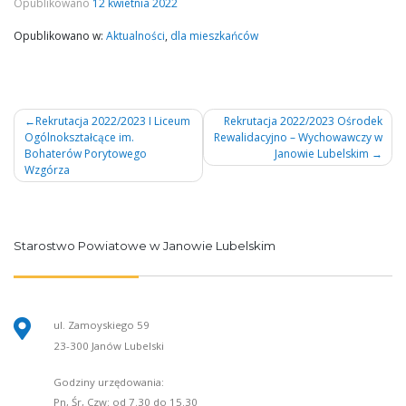
Opublikowano
12 kwietnia 2022
Opublikowano w:
Aktualności
,
dla mieszkańców
Nawigacja
Rekrutacja 2022/2023 I Liceum
Rekrutacja 2022/2023 Ośrodek
Ogólnokształcące im.
Rewalidacyjno – Wychowawczy w
wpisu
Bohaterów Porytowego
Janowie Lubelskim
Wzgórza
Starostwo Powiatowe w Janowie Lubelskim
ul. Zamoyskiego 59
23-300 Janów Lubelski
Godziny urzędowania:
Pn, Śr, Czw: od 7.30 do 15.30