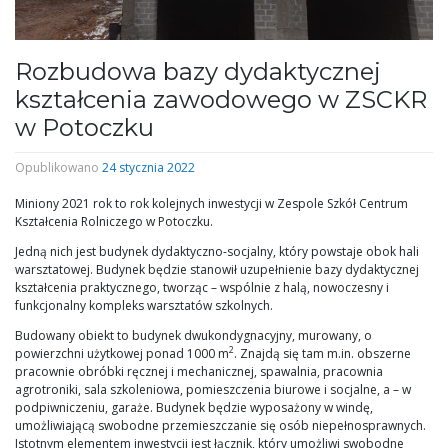
Rozbudowa bazy dydaktycznej
kształcenia zawodowego w ZSCKR
w Potoczku
Opublikowano
24 stycznia 2022
Miniony 2021 rok to rok kolejnych inwestycji w Zespole Szkół Centrum
Kształcenia Rolniczego w Potoczku.
Jedną nich jest budynek dydaktyczno-socjalny, który powstaje obok hali
warsztatowej. Budynek będzie stanowił uzupełnienie bazy dydaktycznej
kształcenia praktycznego, tworząc – wspólnie z halą, nowoczesny i
funkcjonalny kompleks warsztatów szkolnych.
Budowany obiekt to budynek dwukondygnacyjny, murowany, o
2
powierzchni użytkowej ponad 1000 m
. Znajdą się tam m.in. obszerne
pracownie obróbki ręcznej i mechanicznej, spawalnia, pracownia
agrotroniki, sala szkoleniowa, pomieszczenia biurowe i socjalne, a – w
podpiwniczeniu,
garaże. Budynek będzie wyposażony w windę,
umożliwiającą swobodne przemieszczanie się osób niepełnosprawnych.
Istotnym elementem inwestycji jest łącznik, który umożliwi swobodne