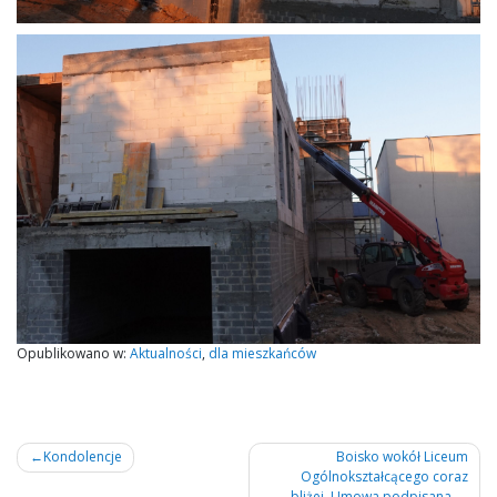
Opublikowano w:
Aktualności
,
dla mieszkańców
Nawigacja
Kondolencje
Boisko wokół Liceum
Ogólnokształcącego coraz
wpisu
bliżej. Umowa podpisana