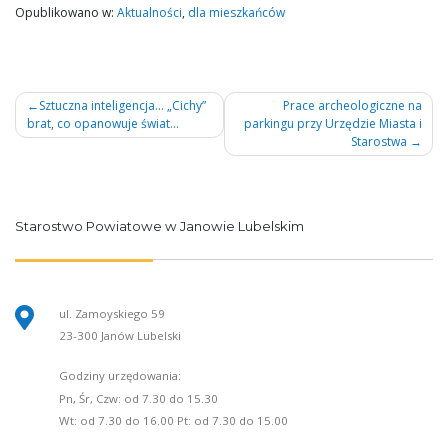
Opublikowano w:
Aktualności
,
dla mieszkańców
Nawigacja
Sztuczna inteligencja… „Cichy”
Prace archeologiczne na
brat, co opanowuje świat…
parkingu przy Urzędzie Miasta i
wpisu
Starostwa
Starostwo Powiatowe w Janowie Lubelskim
ul. Zamoyskiego 59
23-300 Janów Lubelski
Godziny urzędowania:
Pn, Śr, Czw: od 7.30 do 15.30
Wt: od 7.30 do 16.00 Pt: od 7.30 do 15.00