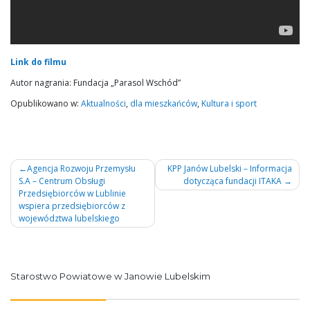
Link do filmu
Autor nagrania: Fundacja „Parasol Wschód”
Opublikowano w:
Aktualności
,
dla mieszkańców
,
Kultura i sport
Nawigacja
Agencja Rozwoju Przemysłu
KPP Janów Lubelski – Informacja
S.A – Centrum Obsługi
dotycząca fundacji ITAKA
wpisu
Przedsiębiorców w Lublinie
wspiera przedsiębiorców z
województwa lubelskiego
Starostwo Powiatowe w Janowie Lubelskim