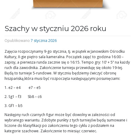
Szachy w styczniu 2026 roku
Opublikowano
7 stycznia 2026
Zajęcia rozpoczynamy 9-go stycznia, tj. w piątek w Janowskim Ośrodku
Kultury, II-gie piętro sala kameralna. Początek zajęć to godzina 16:00 –
zapisy, a pierwsza runda zacznie się o 16:15. Tempo gry: 10’ + 5” na każdy
ruch dla zawodnika. Zakończenie turnieju przewiduję się około 19-tej.
Będą to turnieje 5-rundowe. W styczniu będziemy ćwiczyć obronę
hiszpańską,która musi być rozpoczęta następującymi posunięciami:
1. e2 – e4 e7 – e5
2. Sg1 – f3 Sb8 – c6
3. Gf1 – b5
Następny ruch czarnych figur może być dowolny w zależności od
wybranego wariantu. Zdobyte punkty z tych turniejów będą sumowane i
liczone do klasyfikacji po zakończeniu tego cyklu z podziałem na
kategorie szachowe. Zakończenie to miesiąc czerwiec.