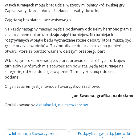
W tych turniejach mogą brać udział wszyscy miłośnicy królewskiej gry.
Zapraszamy dzieci, młodzież szkolną i osoby dorosłe.
Zajęcia są bezpłatne i bez wpisowego.
Na każdy następny miesiąc będzie podawany oddzielny harmonogram z
zaznaczeniem dni oraz rodzaju zajęć i turniejów. Na turniejach
rozgrywanych w piątki będą wyznaczane różne debiuty, które muszą być
grane przez zawodników. To zmobilizuje do uczenia się na pamięć
otwarć, które są bardzo ważne w dalszym przebiegu partii.
W bieżącym roku przewiduje się przeprowadzenie różnych rodzajów
turniejów i w różnych miejscowościach powiatu. Będą też turnieje na
kategorie, od V-tej do II-giej włącznie. Terminy zostaną oddzielnie
podane.
Organizatorem jest Janowskie Towarzystwo Szachowe.
Jan Swacha; grafika: nadesłano
Opublikowano w:
Aktualności
,
dla mieszkańców
Nawigacja
Informacja Stowarzyszenia
Podążyli za gwiazdą. Janowski