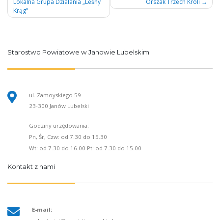
Lokalna Grupa Działania „Leśny
Orszak Trzech Króli
wpisu
Krąg”
Starostwo Powiatowe w Janowie Lubelskim
ul. Zamoyskiego 59
23-300 Janów Lubelski
Godziny urzędowania:
Pn, Śr, Czw: od 7.30 do 15.30
Wt: od 7.30 do 16.00 Pt: od 7.30 do 15.00
Kontakt z nami
E-mail: