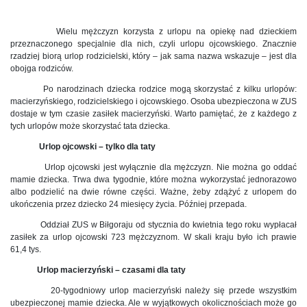
Wielu mężczyzn korzysta z urlopu na opiekę nad dzieckiem
przeznaczonego specjalnie dla nich, czyli urlopu ojcowskiego. Znacznie
rzadziej biorą urlop rodzicielski, który – jak sama nazwa wskazuje – jest dla
obojga rodziców.
Po narodzinach dziecka rodzice mogą skorzystać z kilku urlopów:
macierzyńskiego, rodzicielskiego i ojcowskiego. Osoba ubezpieczona w ZUS
dostaje w tym czasie zasiłek macierzyński. Warto pamiętać, że z każdego z
tych urlopów może skorzystać tata dziecka.
Urlop ojcowski – tylko dla taty
Urlop ojcowski jest wyłącznie dla mężczyzn. Nie można go oddać
mamie dziecka. Trwa dwa tygodnie, które można wykorzystać jednorazowo
albo podzielić na dwie równe części. Ważne, żeby zdążyć z urlopem do
ukończenia przez dziecko 24 miesięcy życia. Później przepada.
Oddział ZUS w Biłgoraju od stycznia do kwietnia tego roku wypłacał
zasiłek za urlop ojcowski 723 mężczyznom. W skali kraju było ich prawie
61,4 tys.
Urlop macierzyński – czasami dla taty
20-tygodniowy urlop macierzyński należy się przede wszystkim
ubezpieczonej mamie dziecka. Ale w wyjątkowych okolicznościach może go