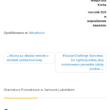
Małgorzata
Korba
rzecznik ZUS
w
województwie
lubelskim
Opublikowano w:
Aktualności
Nawigacja
Można już składać wnioski o
#GaszynChallenge Starostwa.
dodatek solidarnościowy
Do ogólnopolskiej akcji
wpisu
nominowano janowskie szkoły
średnie
Starostwo Powiatowe w Janowie Lubelskim