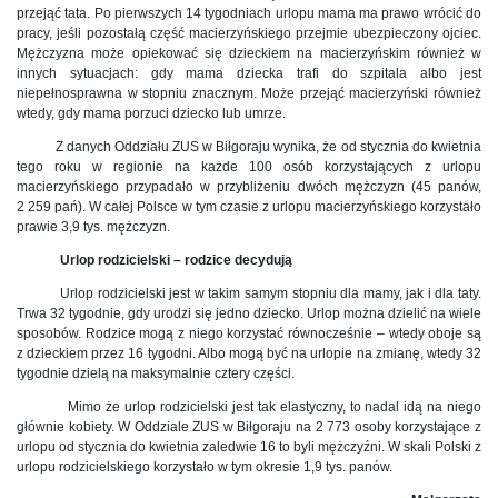
przejąć tata. Po pierwszych 14 tygodniach urlopu mama ma prawo wrócić do
pracy, jeśli pozostałą część macierzyńskiego przejmie ubezpieczony ojciec.
Mężczyzna może opiekować się dzieckiem na macierzyńskim również w
innych sytuacjach: gdy mama dziecka trafi do szpitala albo jest
niepełnosprawna w stopniu znacznym. Może przejąć macierzyński również
wtedy, gdy mama porzuci dziecko lub umrze.
Z danych Oddziału ZUS w Biłgoraju wynika, że od stycznia do kwietnia
tego roku w regionie na każde 100 osób korzystających z urlopu
macierzyńskiego przypadało w przybliżeniu dwóch mężczyzn (45 panów,
2 259 pań). W całej Polsce w tym czasie z urlopu macierzyńskiego korzystało
prawie 3,9 tys. mężczyzn.
Urlop rodzicielski – rodzice decydują
Urlop rodzicielski jest w takim samym stopniu dla mamy, jak i dla taty.
Trwa 32 tygodnie, gdy urodzi się jedno dziecko. Urlop można dzielić na wiele
sposobów. Rodzice mogą z niego korzystać równocześnie – wtedy oboje są
z dzieckiem przez 16 tygodni. Albo mogą być na urlopie na zmianę, wtedy 32
tygodnie dzielą na maksymalnie cztery części.
Mimo że urlop rodzicielski jest tak elastyczny, to nadal idą na niego
głównie kobiety. W Oddziale ZUS w Biłgoraju na 2 773 osoby korzystające z
urlopu od stycznia do kwietnia zaledwie 16 to byli mężczyźni. W skali Polski z
urlopu rodzicielskiego korzystało w tym okresie 1,9 tys. panów.