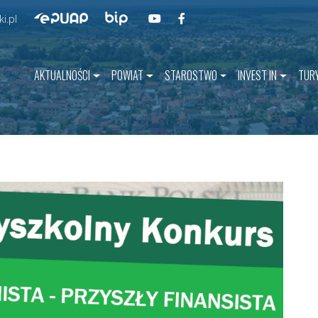
Przejdź do BIP
Przejdź do naszego kanału na YouT
Przejdź do naszego kanału na 
Przejdź do ePUAP
i.pl
AKTUALNOŚCI
POWIAT
STAROSTWO
INVEST IN
TUR