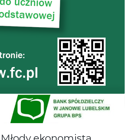
 „Młody ekonomista,