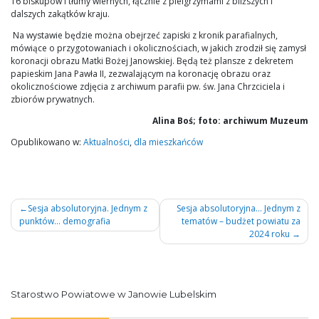
16 biskupów i tłumy wiernych, łącznie z pielgrzymami z bliższych i
dalszych zakątków kraju.
Na wystawie będzie można obejrzeć zapiski z kronik parafialnych,
mówiące o przygotowaniach i okolicznościach, w jakich zrodził się zamysł
koronacji obrazu Matki Bożej Janowskiej. Będą też plansze z dekretem
papieskim Jana Pawła II, zezwalającym na koronację obrazu oraz
okolicznościowe zdjęcia z archiwum parafii pw. św. Jana Chrzciciela i
zbiorów prywatnych.
Alina Boś; foto: archiwum Muzeum
Opublikowano w:
Aktualności
,
dla mieszkańców
Nawigacja
Sesja absolutoryjna. Jednym z
Sesja absolutoryjna… Jednym z
punktów… demografia
tematów – budżet powiatu za
wpisu
2024 roku
Starostwo Powiatowe w Janowie Lubelskim