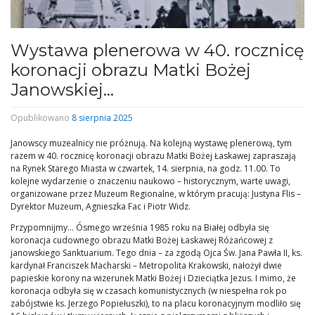
Wystawa plenerowa w 40. rocznicę
koronacji obrazu Matki Bożej
Janowskiej…
Opublikowano
8 sierpnia 2025
Janowscy muzealnicy nie próżnują. Na kolejną wystawę plenerową, tym
razem w 40. rocznicę koronacji obrazu Matki Bożej Łaskawej zapraszają
na Rynek Starego Miasta w czwartek, 14. sierpnia, na godz. 11.00. To
kolejne wydarzenie o znaczeniu naukowo – historycznym, warte uwagi,
organizowane przez Muzeum Regionalne, w którym pracują: Justyna Flis –
Dyrektor Muzeum, Agnieszka Fac i Piotr Widz.
Przypomnijmy… Ósmego września 1985 roku na Białej odbyła się
koronacja cudownego obrazu Matki Bożej Łaskawej Różańcowej z
janowskiego Sanktuarium. Tego dnia – za zgodą Ojca Św. Jana Pawła II, ks.
kardynał Franciszek Macharski – Metropolita Krakowski, nałożył dwie
papieskie korony na wizerunek Matki Bożej i Dzieciątka Jezus. I mimo, że
koronacja odbyła się w czasach komunistycznych (w niespełna rok po
zabójstwie ks. Jerzego Popiełuszki), to na placu koronacyjnym modliło się