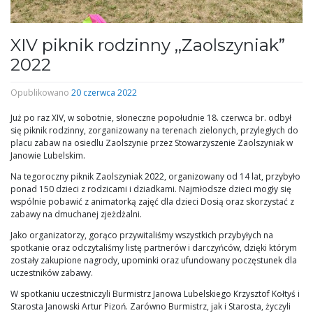
XIV piknik rodzinny ,,Zaolszyniak”
2022
Opublikowano
20 czerwca 2022
Już po raz XIV, w sobotnie, słoneczne popołudnie 18. czerwca br. odbył
się piknik rodzinny, zorganizowany na terenach zielonych, przyległych do
placu zabaw na osiedlu Zaolszynie przez Stowarzyszenie Zaolszyniak w
Janowie Lubelskim.
Na tegoroczny piknik Zaolszyniak 2022, organizowany od 14 lat, przybyło
ponad 150 dzieci z rodzicami i dziadkami. Najmłodsze dzieci mogły się
wspólnie pobawić z animatorką zajęć dla dzieci Dosią oraz skorzystać z
zabawy na dmuchanej zjeżdżalni.
Jako organizatorzy, gorąco przywitaliśmy wszystkich przybyłych na
spotkanie oraz odczytaliśmy listę partnerów i darczyńców, dzięki którym
zostały zakupione nagrody, upominki oraz ufundowany poczęstunek dla
uczestników zabawy.
W spotkaniu uczestniczyli Burmistrz Janowa Lubelskiego Krzysztof Kołtyś i
Starosta Janowski Artur Pizoń. Zarówno Burmistrz, jak i Starosta, życzyli