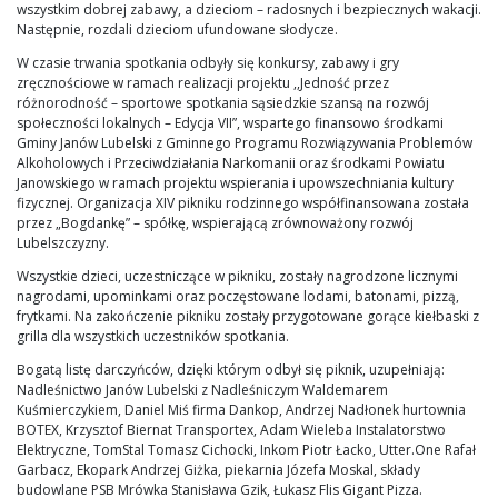
wszystkim dobrej zabawy, a dzieciom – radosnych i bezpiecznych wakacji.
Następnie, rozdali dzieciom ufundowane słodycze.
W czasie trwania spotkania odbyły się konkursy, zabawy i gry
zręcznościowe w ramach realizacji projektu ,,Jedność przez
różnorodność – sportowe spotkania sąsiedzkie szansą na rozwój
społeczności lokalnych – Edycja VII”, wspartego finansowo środkami
Gminy Janów Lubelski z Gminnego Programu Rozwiązywania Problemów
Alkoholowych i Przeciwdziałania Narkomanii oraz środkami Powiatu
Janowskiego w ramach projektu wspierania i upowszechniania kultury
fizycznej. Organizacja XIV pikniku rodzinnego współfinansowana została
przez „Bogdankę” – spółkę, wspierającą zrównoważony rozwój
Lubelszczyzny.
Wszystkie dzieci, uczestniczące w pikniku, zostały nagrodzone licznymi
nagrodami, upominkami oraz poczęstowane lodami, batonami, pizzą,
frytkami. Na zakończenie pikniku zostały przygotowane gorące kiełbaski z
grilla dla wszystkich uczestników spotkania.
Bogatą listę darczyńców, dzięki którym odbył się piknik, uzupełniają:
Nadleśnictwo Janów Lubelski z Nadleśniczym Waldemarem
Kuśmierczykiem, Daniel Miś firma Dankop, Andrzej Nadłonek hurtownia
BOTEX, Krzysztof Biernat Transportex, Adam Wieleba Instalatorstwo
Elektryczne, TomStal Tomasz Cichocki, Inkom Piotr Łacko, Utter.One Rafał
Garbacz, Ekopark Andrzej Giżka, piekarnia Józefa Moskal, składy
budowlane PSB Mrówka Stanisława Gzik, Łukasz Flis Gigant Pizza.