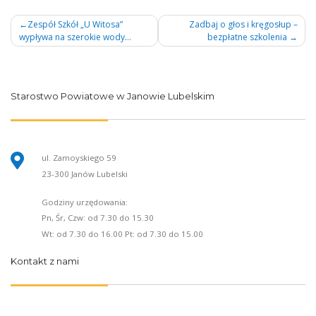
Nawigacja
Zespół Szkół „U Witosa”
Zadbaj o głos i kręgosłup –
wypływa na szerokie wody…
bezpłatne szkolenia
wpisu
Starostwo Powiatowe w Janowie Lubelskim
ul. Zamoyskiego 59
23-300 Janów Lubelski
Godziny urzędowania:
Pn, Śr, Czw: od 7.30 do 15.30
Wt: od 7.30 do 16.00 Pt: od 7.30 do 15.00
Kontakt z nami