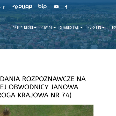
Przejdź do BIP
Przejdź do naszego kanału na YouT
Przejdź do naszego kanału na 
Przejdź do ePUAP
i.pl
AKTUALNOŚCI
POWIAT
STAROSTWO
INVEST IN
TUR