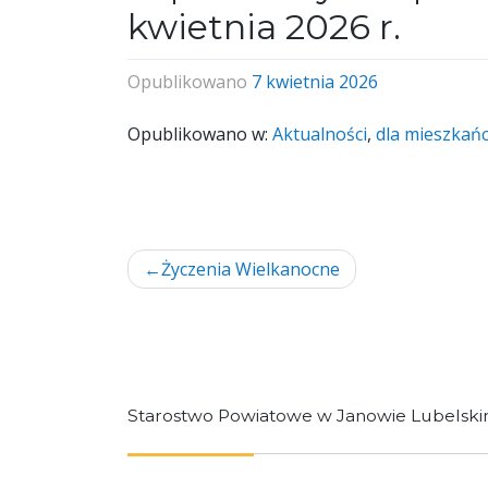
kwietnia 2026 r.
Opublikowano
7 kwietnia 2026
Opublikowano w:
Aktualności
,
dla mieszkań
Nawigacja
Życzenia Wielkanocne
wpisu
Starostwo Powiatowe w Janowie Lubelsk