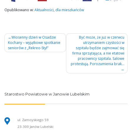
Opublikowano w:
Aktualności
,
dla mieszkańców
Nawigacja
Wiosenny dzień w Osadzie
Być może, że już w czerwcu
Kochany – wyjątkowe spotkanie
utrzymaniem czystości w
wpisu
seniorów z „Rekreo-Styl”
szpitalu będzie zajmować się
firma sprzątająca, a nie etatowi
pracownicy szpitala. Salowe
protestują. Porozumienia brak…
Starostwo Powiatowe w Janowie Lubelskim
ul. Zamoyskiego 59
23-300 Janów Lubelski