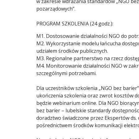
w zakresie wdrażania standardów „NGO bez b
pozarządowych”.
PROGRAM SZKOLENIA (24 godz.):
M1. Dostosowanie działalności NGO do potr
M2. Wykorzystanie modelu łańcucha dostępn
udziałem środków publicznych.
M3. Regionalne partnerstwo na rzecz dostę
M4. Monitorowanie działalności NGO w zak
szczególnymi potrzebami.
Dla uczestników szkolenia „NGO bez barier”
ukończenia szkolenia oraz zwrot kosztów d
będzie webinarium online. Dla NGO biorący
bez barier – lubelskie standardy dostępnoś
doradztwo świadczone przez Ekspertów ds. d
pośrednictwem środków komunikacji elektro