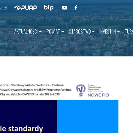
Przejdź do BIP
Przejdź do naszego kanału na YouT
Przejdź do naszego kanału na 
Przejdź do ePUAP
i.pl
AKTUALNOŚCI
POWIAT
STAROSTWO
INVEST IN
TUR