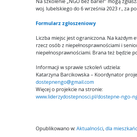
Na szkolenie „NGO bez barier” mogą zgłasza
woj. lubelskiego do 6 września 2023 r., za 
Formularz zgłoszeniowy
Liczba miejsc jest ograniczona. Na każdym 
rzecz osób z niepełnosprawnościami i senior
niepełnosprawnościami. Brana też będzie p
Informacji w sprawie szkoleń udziela:
Katarzyna Barcikowska – Koordynator projekt
dostepnengo@gmail.com
Więcej o projekcie na stronie:
www.liderzydostepnosci.pl/dostepne-ngo-n
Opublikowano w:
Aktualności
,
dla mieszkań