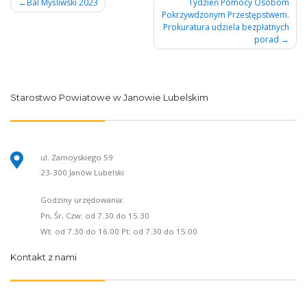
Nawigacja
Bal Myśliwski 2023
Tydzień Pomocy Osobom
Pokrzywdzonym Przestępstwem.
wpisu
Prokuratura udziela bezpłatnych
porad
Starostwo Powiatowe w Janowie Lubelskim
ul. Zamoyskiego 59
23-300 Janów Lubelski
Godziny urzędowania:
Pn, Śr, Czw: od 7.30 do 15.30
Wt: od 7.30 do 16.00 Pt: od 7.30 do 15.00
Kontakt z nami