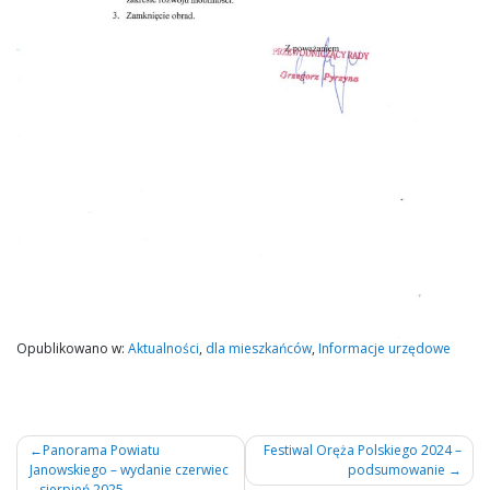
Opublikowano w:
Aktualności
,
dla mieszkańców
,
Informacje urzędowe
Nawigacja
Panorama Powiatu
Festiwal Oręża Polskiego 2024 –
Janowskiego – wydanie czerwiec
podsumowanie
wpisu
– sierpień 2025