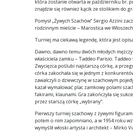
która zostanie otwarta w październiku br. pr
znajdzie się również kącik ze stolikiem do g
Pomysł „Żywych Szachów” Sergio Azzini zac
rodzinnym mieście – Marostica we Włoszech
Turniej ma ciekawą legendę, która jest opis
Dawno, dawno temu dwóch młodych mężczyzn 
właściciela zamku – Taddeo Parisio. Taddeo 
Zwycięzca poślubi najstarszą córkę, a przeg
córka zakochała się w jednym z konkurentów 
zawalczyli o dziewczynę w szachowym pojedy
kazał wymalować plac zamkowy polami szac
fakirami, klaunami. Gra zakończyła się sukc
przez starszą córkę „wybrany”.
Pierwszy turniej szachowy z żywymi figura
potem o nim zapomniano, a w 1954 roku wzn
wymyślił włoski artysta i architekt – Mirko 