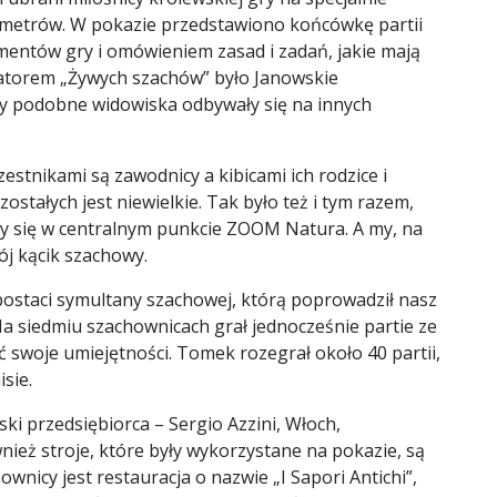
metrów. W pokazie przedstawiono końcówkę partii
mentów gry i omówieniem zasad i zadań, jakie mają
atorem „Żywych szachów” było Janowskie
y podobne widowiska odbywały się na innych
zestnikami są zawodnicy a kibicami ich rodzice i
stałych jest niewielkie. Tak było też i tym razem,
ły się w centralnym punkcie ZOOM Natura. A my, na
j kącik szachowy.
ostaci symultany szachowej, którą poprowadził nasz
Na siedmiu szachownicach grał jednocześnie partie ze
ć swoje umiejętności. Tomek rozegrał około 40 partii,
sie.
i przedsiębiorca – Sergio Azzini, Włoch,
ież stroje, które były wykorzystane na pokazie, są
nicy jest restauracja o nazwie „I Sapori Antichi”,