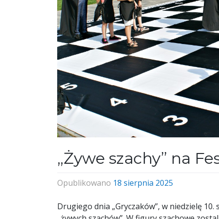
„Żywe szachy” na Fe
Opublikowano
18 sierpnia 2025
Drugiego dnia „Gryczaków”, w niedzielę 10. 
„żywych szachów”. W figury szachowe zostali