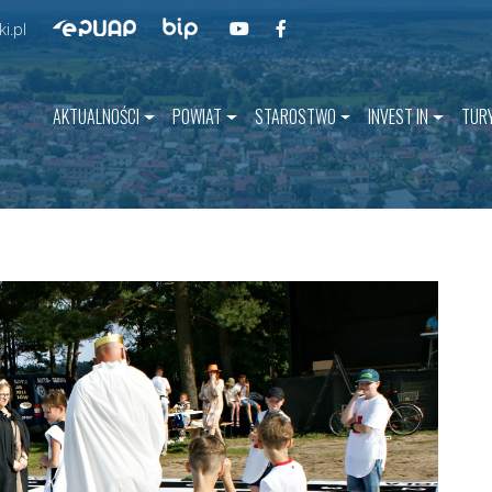
Przejdź do BIP
Przejdź do naszego kanału na YouT
Przejdź do naszego kanału na 
Przejdź do ePUAP
i.pl
AKTUALNOŚCI
POWIAT
STAROSTWO
INVEST IN
TUR