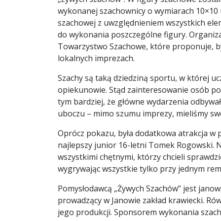
wykonanej szachownicy o wymiarach 10×10 
szachowej z uwzględnieniem wszystkich ele
do wykonania poszczególne figury. Organiz
Towarzystwo Szachowe, które proponuje, b
lokalnych imprezach.
Szachy są taką dziedziną sportu, w której uc
opiekunowie. Stąd zainteresowanie osób pozo
tym bardziej, że główne wydarzenia odbywa
uboczu – mimo szumu imprezy, mieliśmy swó
Oprócz pokazu, była dodatkowa atrakcja w p
najlepszy junior 16-letni Tomek Rogowski. 
wszystkimi chętnymi, którzy chcieli sprawdzi
wygrywając wszystkie tylko przy jednym remi
Pomysłodawcą „Żywych Szachów” jest janowsk
prowadzący w Janowie zakład krawiecki. Równ
jego produkcji. Sponsorem wykonania szachow