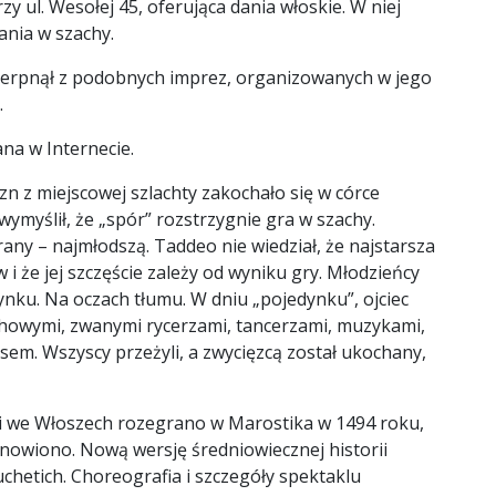
zy ul. Wesołej 45, oferująca dania włoskie. W niej
rania w szachy.
zerpnął z podobnych imprez, organizowanych w jego
.
ana w Internecie. ⠀
z miejscowej szlachty zakochało się w córce
wymyślił, że „spór” rozstrzygnie gra w szachy.
rany – najmłodszą. Taddeo nie wiedział, że najstarsza
i że jej szczęście zależy od wyniku gry. Młodzieńcy
nku. Na oczach tłumu. W dniu „pojedynku”, ojciec
howymi, zwanymi rycerzami, tancerzami, muzykami,
esem. Wszyscy przeżyli, a zwycięzcą został ukochany,
mi we Włoszech rozegrano w Marostika w 1494 roku,
owiono. Nową wersję średniowiecznej historii
Vuchetich. Choreografia i szczegóły spektaklu