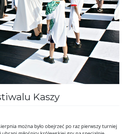
stiwalu Kaszy
sierpnia można było obejrzeć po raz pierwszy turniej
 ubrani miłośnicy królewskiej gry na specjalnie