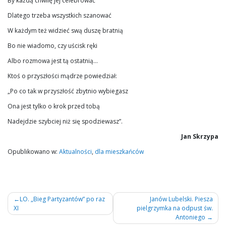
By każdą chwilę jej celebrować
Dlatego trzeba wszystkich szanować
W każdym też widzieć swą duszę bratnią
Bo nie wiadomo, czy uścisk ręki
Albo rozmowa jest tą ostatnią…
Ktoś o przyszłości mądrze powiedział:
„Po co tak w przyszłość zbytnio wybiegasz
Ona jest tylko o krok przed tobą
Nadejdzie szybciej niż się spodziewasz”.
Jan Skrzypa
Opublikowano w:
Aktualności
,
dla mieszkańców
Nawigacja
LO. „Bieg Partyzantów” po raz
Janów Lubelski. Piesza
XI
pielgrzymka na odpust św.
wpisu
Antoniego