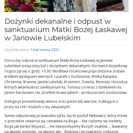
Dożynki dekanalne i odpust w
sanktuarium Matki Bożej Łaskawej
w Janowie Lubelskim
Opublikowano
14 września 2021
Doroczny odpust w sanktuarium Matki Bożej Łaskawej w Janowie
Lubelskim połączony był z dożynkami dekanalnymi. Korowód dożynkowy
rozpoczął się o godz. 10.30. Modlitwa różańcowa poprzedzona została
krótkimi występami wiernych z parafii z Godziszów, Wólka Ratajska,
Chrzanów, Branew, Janów Lubelski, Krzemień, Dzwola, Momoty i Kocudza,
których witał kustosz sanktuarium ks. Tomasz Lis wraz z dziekanem ks.
Janem Kardasiem i ks. Józefem Krawczykiem – proboszczem Godziszowa.
Delegacje prezentowały wieńce oraz pieśni lub wiersze, traktujące o
pracy na roli i trudach z nią związanych.
Sumie odpustowej przewodniczył ks. bp Krzysztof Nitkiewicz, który mówił
o potrzebie otwarcia się człowieka na Boga. – Nie radzimy się niestety
Boga jak kiedyś Mojżesz…, nie interpretujemy Bożych znaków…. Stawiamy
na własne pomysły, na własne siły… Bolesna rzeczywistość pokazuje