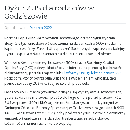
Dyżur ZUS dla rodziców w
Godziszowie
Opublikowano
9 marca 2022
Rodzice i opiekunowie z powiatu janowskiego od początku stycznia
złożyli 2,6 tys. wniosków o świadczenia na dzieci, czyli o 500+ i rodzinny
kapitał opiekuńczy. Zakład Ubezpieczeń Społecznych zaprasza na kolejny
dyżur eksperta o świadczeniach na dzieci i internetowe szkolenie.
Wnioski o świadczenie wychowawcze 500+ oraz o Rodzinny Kapitał
Opiekuńczy (RKO) należy składać przez internet, za pomocą bankowości
elektronicznej, portalu Empatia lub
Platformy Usług Elektronicznych ZUS
.
Rodzicom, którzy potrzebują wsparcia z wypełnieniem wniosku, taką
pomoc świadczy ZUS w każdej ze swoich placówek.
Dodatkowo 17 marca (czwartek) odbędą się dyżury w miejscowościach,
gdzie Zakład nie ma swoich placówek. Tego dnia z porad pracowników
ZUS w sprawie 500+ i RKO będzie można skorzystać między innymi w
Gminnym Ośrodku Pomocy Społecznej w Godziszowie, w godzinach 9:00-
14:00 (Godziszów Trzeci 121A). Żeby podczas dyżuru złożyć elektroniczny
wniosek o świadczenie na dziecko, trzeba wziąć ze sobą dowód
tożsamości i numer rachunku do wypłaty.