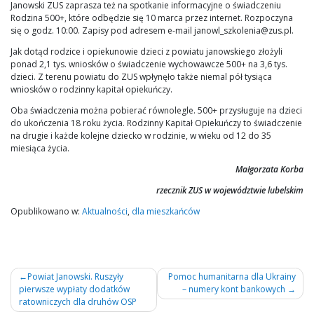
Janowski ZUS zaprasza też na spotkanie informacyjne o świadczeniu
Rodzina 500+, które odbędzie się 10 marca przez internet. Rozpoczyna
się o godz. 10:00. Zapisy pod adresem e-mail janowl_szkolenia@zus.pl.
Jak dotąd rodzice i opiekunowie dzieci z powiatu janowskiego złożyli
ponad 2,1 tys. wniosków o świadczenie wychowawcze 500+ na 3,6 tys.
dzieci. Z terenu powiatu do ZUS wpłynęło także niemal pół tysiąca
wniosków o rodzinny kapitał opiekuńczy.
Oba świadczenia można pobierać równolegle. 500+ przysługuje na dzieci
do ukończenia 18 roku życia. Rodzinny Kapitał Opiekuńczy to świadczenie
na drugie i każde kolejne dziecko w rodzinie, w wieku od 12 do 35
miesiąca życia.
Małgorzata Korba
rzecznik ZUS w województwie lubelskim
Opublikowano w:
Aktualności
,
dla mieszkańców
Nawigacja
Powiat Janowski. Ruszyły
Pomoc humanitarna dla Ukrainy
pierwsze wypłaty dodatków
– numery kont bankowych
wpisu
ratowniczych dla druhów OSP