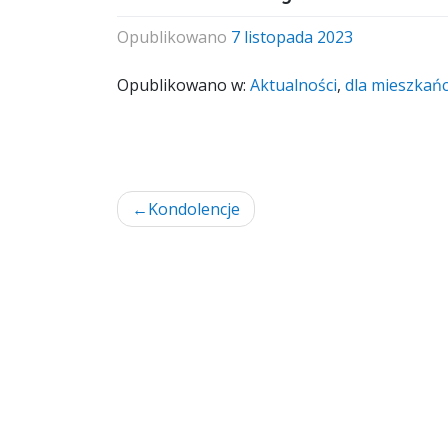
Opublikowano
7 listopada 2023
Opublikowano w:
Aktualności
,
dla mieszkań
Nawigacja
Kondolencje
wpisu