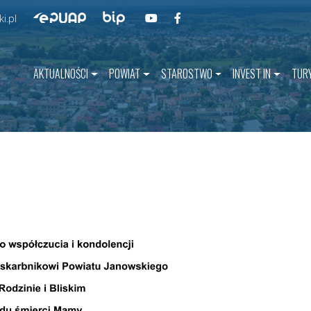
Przejdź do BIP
Przejdź do naszego kanału na YouT
Przejdź do naszego kanału na 
Przejdź do ePUAP
i.pl
AKTUALNOŚCI
POWIAT
STAROSTWO
INVEST IN
TUR