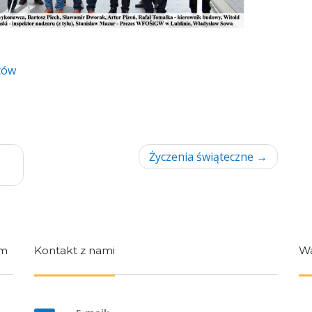
ców
Życzenia świąteczne
im
Kontakt z nami
Wa