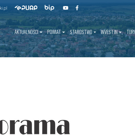
Przejdź do BIP
Przejdź do naszego kanału na YouT
Przejdź do naszego kanału na 
Przejdź do ePUAP
i.pl
AKTUALNOŚCI
POWIAT
STAROSTWO
INVEST IN
TUR