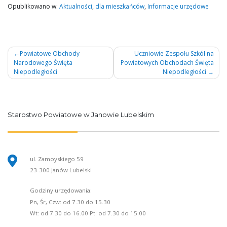
Opublikowano w:
Aktualności
,
dla mieszkańców
,
Informacje urzędowe
Nawigacja
Powiatowe Obchody
Uczniowie Zespołu Szkół na
Narodowego Święta
Powiatowych Obchodach Święta
wpisu
Niepodległości
Niepodległości
Starostwo Powiatowe w Janowie Lubelskim
ul. Zamoyskiego 59
23-300 Janów Lubelski
Godziny urzędowania:
Pn, Śr, Czw: od 7.30 do 15.30
Wt: od 7.30 do 16.00 Pt: od 7.30 do 15.00