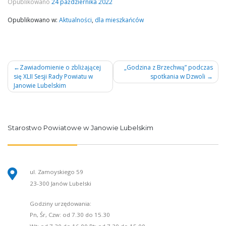
Opublikowano
24 października 2022
Opublikowano w:
Aktualności
,
dla mieszkańców
Nawigacja
Zawiadomienie o zbliżającej
„Godzina z Brzechwą” podczas
się XLII Sesji Rady Powiatu w
spotkania w Dzwoli
wpisu
Janowie Lubelskim
Starostwo Powiatowe w Janowie Lubelskim
ul. Zamoyskiego 59
23-300 Janów Lubelski
Godziny urzędowania:
Pn, Śr, Czw: od 7.30 do 15.30