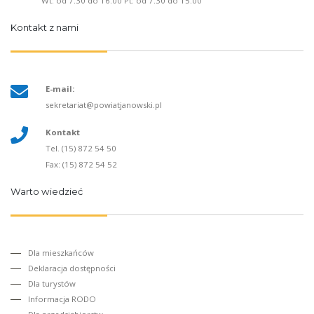
Wt: od 7.30 do 16.00 Pt: od 7.30 do 15.00
Kontakt z nami
E-mail:
sekretariat@powiatjanowski.pl
Kontakt
Tel. (15) 872 54 50
Fax: (15) 872 54 52
Warto wiedzieć
Dla mieszkańców
Deklaracja dostępności
Dla turystów
Informacja RODO