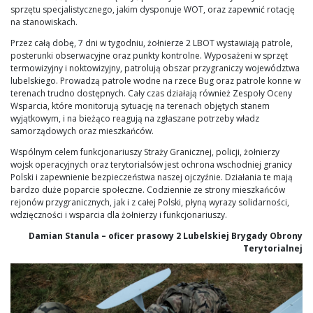
sprzętu specjalistycznego, jakim dysponuje WOT, oraz zapewnić rotację
na stanowiskach.
Przez całą dobę, 7 dni w tygodniu, żołnierze 2 LBOT wystawiają patrole,
posterunki obserwacyjne oraz punkty kontrolne. Wyposażeni w sprzęt
termowizyjny i noktowizyjny, patrolują obszar przygraniczy województwa
lubelskiego. Prowadzą patrole wodne na rzece Bug oraz patrole konne w
terenach trudno dostępnych. Cały czas działają również Zespoły Oceny
Wsparcia, które monitorują sytuację na terenach objętych stanem
wyjątkowym, i na bieżąco reagują na zgłaszane potrzeby władz
samorządowych oraz mieszkańców.
Wspólnym celem funkcjonariuszy Straży Granicznej, policji, żołnierzy
wojsk operacyjnych oraz terytorialsów jest ochrona wschodniej granicy
Polski i zapewnienie bezpieczeństwa naszej ojczyźnie. Działania te mają
bardzo duże poparcie społeczne. Codziennie ze strony mieszkańców
rejonów przygranicznych, jak i z całej Polski, płyną wyrazy solidarności,
wdzięczności i wsparcia dla żołnierzy i funkcjonariuszy.
Damian Stanula – oficer prasowy 2 Lubelskiej Brygady Obrony
Terytorialnej