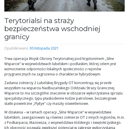
Terytorialsi na straży
bezpieczeństwa wschodniej
granicy
Opublikowano
30 listopada 2021
Trwa operacja Wojsk Obrony Terytorialnej pod kryptonimem „Silne
Wsparcie” w województwach lubelskim i podlaskim, której celem jest
wzmocnienie odporności lokalnych społeczności z rejonów
przygranicznych na zagrożenia o charakterze hybrydowym.
Zadania żołnierzy 2 Lubelskiej Brygady OT koncentrują się przede
wszystkim na wsparciu Nadbużańskiego Oddziału Straży Granicznej.
Wsparcie to ma szczególne znaczenie w obszarze wykorzystania sprzętu
specjalistycznego, typu płaskodenne łodzie patrolowe, bezzałogowe
statki powietrzne „FlyEye” czy maszty oświetleniowe.
W działania – w ramach operacji „Silne Wsparcie” w województwie
lubelskim, zaangażowani są również żołnierze OT z innych regionów, m.in.
z Podkarpacia, Mazowsza, z województwa łódzkiego i świętokrzyskiego.
Ich obecność pozwala zwiększyć potencjał w zakresie wykorzystania