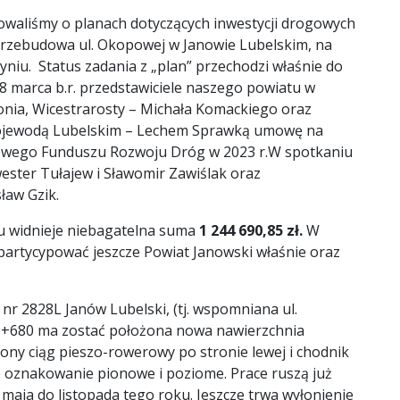
owaliśmy o planach dotyczących inwestycji drogowych
. przebudowa ul. Okopowej w Janowie Lubelskim, na
zyniu. Status zadania z „plan” przechodzi właśnie do
28 marca b.r. przedstawiciele naszego powiatu w
onia, Wicestrarosty – Michała Komackiego oraz
Wojewodą Lubelskim – Lechem Sprawką umowę na
owego Funduszu Rozwoju Dróg w 2023 r.W spotkaniu
wester Tułajew i Sławomir Zawiślak oraz
ław Gzik.
u widnieje niebagatelna suma
1 244 690,85 zł.
W
partycypować jeszcze Powiat Janowski właśnie oraz
nr 2828L Janów Lubelski, (tj. wspomniana ul.
 0+680 ma zostać położona nowa nawierzchnia
iony ciąg pieszo-rowerowy po stronie lewej i chodnik
 oznakowanie pionowe i poziome. Prace ruszą już
aja do listopada tego roku. Jeszcze trwa wyłonienie