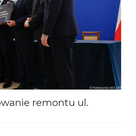
wanie remontu ul.
a