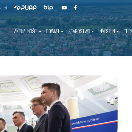
Przejdź do BIP
Przejdź do naszego kanału na YouT
Przejdź do naszego kanału na 
Przejdź do ePUAP
i.pl
AKTUALNOŚCI
POWIAT
STAROSTWO
INVEST IN
TUR