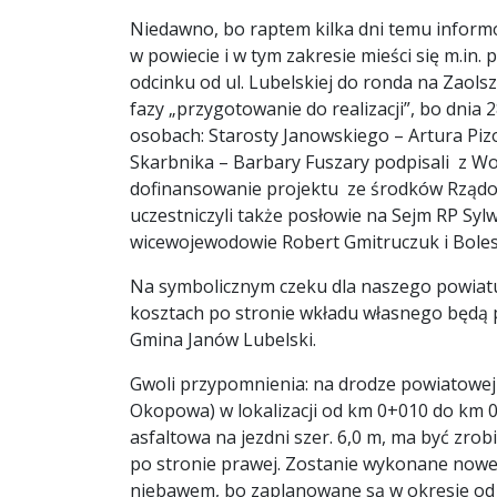
Niedawno, bo raptem kilka dni temu inform
w powiecie i w tym zakresie mieści się m.in
odcinku od ul. Lubelskiej do ronda na Zaols
fazy „przygotowanie do realizacji”, bo dnia 
osobach: Starosty Janowskiego – Artura Piz
Skarbnika – Barbary Fuszary podpisali z 
dofinansowanie projektu ze środków Rząd
uczestniczyli także posłowie na Sejm RP Syl
wicewojewodowie Robert Gmitruczuk i Boles
Na symbolicznym czeku dla naszego powiat
kosztach po stronie wkładu własnego będą 
Gmina Janów Lubelski.
Gwoli przypomnienia: na drodze powiatowej 
Okopowa) w lokalizacji od km 0+010 do km
asfaltowa na jezdni szer. 6,0 m, ma być zrob
po stronie prawej. Zostanie wykonane nowe
niebawem, bo zaplanowane są w okresie od m