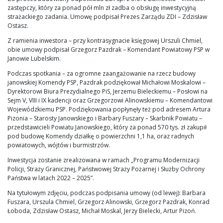
zastępczy, który za ponad pół mln zł zadba o obsługę inwestycyjną
strażackiego zadania. Umowę podpisał Prezes Zarządu ZDI – Zdzisław
Ostasz.
Z ramienia inwestora – przy kontrasygnacie księgowej Urszuli Chmiel,
obie umowy podpisał Grzegorz Pazdrak – Komendant Powiatowy PSP w
Janowie Lubelskim.
Podczas spotkania – za ogromne zaangażowanie na rzecz budowy
janowskiej Komendy PSP, Pazdrak podziękował Michałowi Moskalowi –
Dyrektorowi Biura Prezydialnego PiS, Jerzemu Bieleckiemu – Posłowi na
Sejm V, VIII i IX kadencji oraz Grzegorzowi Alinowskiemu – Komendantowi
Wojewódzkiemu PSP. Podziękowania popłynęły też pod adresem Artura
Pizonia – Starosty Janowskiego i Barbary Fuszary – Skarbnik Powiatu –
przedstawicieli Powiatu Janowskiego, który za ponad 570 tys. zł zakupił
pod budowę Komendy działkę o powierzchni 1,1 ha, oraz radnych
powiatowych, wójtów i burmistrzów.
Inwestycja zostanie zrealizowana w ramach „Programu Modernizacji
Policji, Straży Granicznej, Państwowej Straży Pożarnej i Służby Ochrony
Państwa w latach 2022 – 2025”.
Na tytułowym zdjęciu, podczas podpisania umowy (od lewej): Barbara
Fuszara, Urszula Chmiel, Grzegorz Alinowski, Grzegorz Pazdrak, Konrad
Łoboda, Zdzisław Ostasz, Michał Moskal, Jerzy Bielecki, Artur Pizoń.