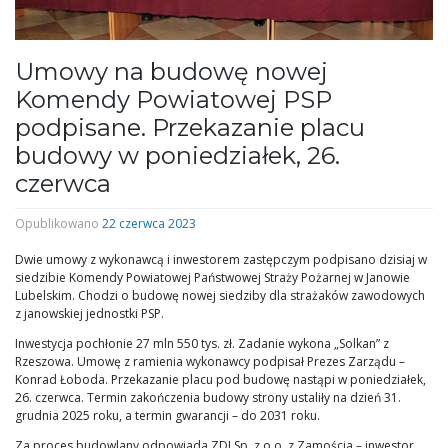
Umowy na budowę nowej
Komendy Powiatowej PSP
podpisane. Przekazanie placu
budowy w poniedziałek, 26.
czerwca
Opublikowano
22 czerwca 2023
Dwie umowy z wykonawcą i inwestorem zastępczym podpisano dzisiaj w
siedzibie Komendy Powiatowej Państwowej Straży Pożarnej w Janowie
Lubelskim. Chodzi o budowę nowej siedziby dla strażaków zawodowych
z janowskiej jednostki PSP.
Inwestycja pochłonie 27 mln 550 tys. zł. Zadanie wykona „Solkan” z
Rzeszowa. Umowę z ramienia wykonawcy podpisał Prezes Zarządu –
Konrad Łoboda. Przekazanie placu pod budowę nastąpi w poniedziałek,
26. czerwca. Termin zakończenia budowy strony ustaliły na dzień 31.
grudnia 2025 roku, a termin gwarancji – do 2031 roku.
Za proces budowlany odpowiada ZDI Sp. z o.o. z Zamościa – inwestor