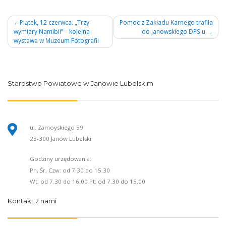
Nawigacja
Piątek, 12 czerwca. „Trzy
Pomoc z Zakładu Karnego trafiła
wymiary Namibii” – kolejna
do janowskiego DPS-u
wpisu
wystawa w Muzeum Fotografii
Starostwo Powiatowe w Janowie Lubelskim
ul. Zamoyskiego 59
23-300 Janów Lubelski
Godziny urzędowania:
Pn, Śr, Czw: od 7.30 do 15.30
Wt: od 7.30 do 16.00 Pt: od 7.30 do 15.00
Kontakt z nami