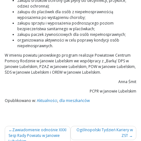
zakupu środków ochrony (jak płyny do dezynfekcji, przyłbice,
odzież ochronna);
zakupu do placówek dla osób z niepełnosprawnością
wyposażenia po wystąpieniu choroby;
zakupu sprzętu i wyposażenia podnoszącego poziom
bezpieczeństwa sanitarnego w placówkach;
zakupu paczek żywnościowych dla osób niepełnosprawnych;
organizowania aktywności w celu poprawy kondycji osób
niepełnosprawnych.
W imieniu powiatu janowskiego program realizuje Powiatowe Centrum
Pomocy Rodzinie w Janowie Lubelskim we współpracy z „Barką’ DPS w
Janowie Lubelskim, PZAZ w Janowie Lubelskim, POW w Janowie Lubelskim,
ŚDS w Janowie Lubelskim i OREW w Janowie Lubelskim.
Anna Śmit
PCPR w Janowie Lubelskim
Opublikowano w:
Aktualności
,
dla mieszkańców
Nawigacja
Zawiadomienie odnośnie XXXI
Ogólnopolski Tydzień Kariery w
Sesji Rady Powiatu w Janowie
ZST
wpisu